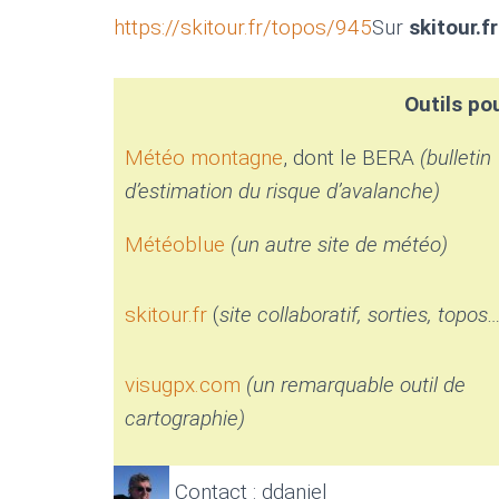
https://skitour.fr/topos/945
Sur
skitour.fr
Outils pou
Météo montagne
, dont le BERA
(bulletin
d’estimation du risque d’avalanche)
Météoblue
(un autre site de météo)
skitour.fr
(
site collaboratif, sorties, topos
visugpx.com
(un remarquable outil de
cartographie)
Contact : ddaniel