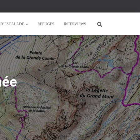
E D’ESCALADE
REFUGES
INTERVIEWS
née