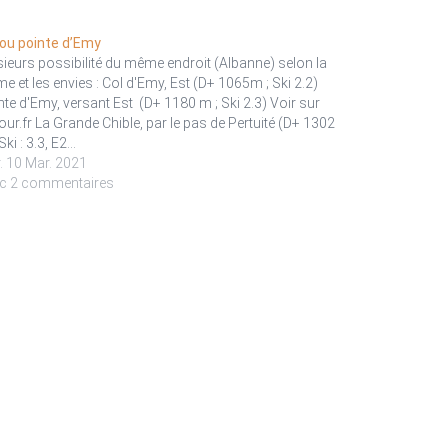
 ou pointe d’Emy
sieurs possibilité du même endroit (Albanne) selon la
me et les envies : Col d'Emy, Est (D+ 1065m ; Ski 2.2)
nte d'Emy, versant Est (D+ 1180 m ; Ski 2.3) Voir sur
tour.fr La Grande Chible, par le pas de Pertuité (D+ 1302
Ski : 3.3, E2…
. 10 Mar. 2021
c 2 commentaires