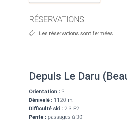
Télécharger ICS
Calendri
RÉSERVATIONS
Les réservations sont fermées
Depuis Le Daru (Beau
Orientation :
S
Dénivelé :
1120 m.
Difficulté ski :
2.3 E2
Pente :
passages à 30°