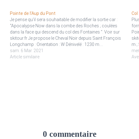
Pointe de l’Aup du Pont
Col
Je pense qu'il sera souhaitable de modifier la sortie car :
Plu
"Apocalypse Now dans la combe des Roches ; coulées
for
dans la face qui descend du col des Fontaines ". Voir sur
Poi
skitour.fr Je propose le Cheval Noir depuis Saint François
ski
Longchamp : Orientation : W Dénivelé : 1230 m.…
m ; 
sam. 6 Mar. 2021
mer
Article similaire
Ave
0 commentaire