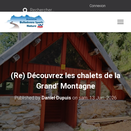
R
Connexion
Rechercher…
e
c
h
e
r
OUVRI
c
h
e
r
:
(Re) Découvrez les chalets de la
Grand’ Montagne
Published by
Daniel Dupuis
on
sam. 13 Juin. 2026