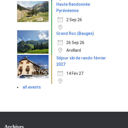
Haute Randonnée
Pyrénéenne
2 Sep 26
Grand Roc (Bauges)
26 Sep 26
Arvillard
Séjour ski de rando février
2027
14 Fév 27
all events
Archives