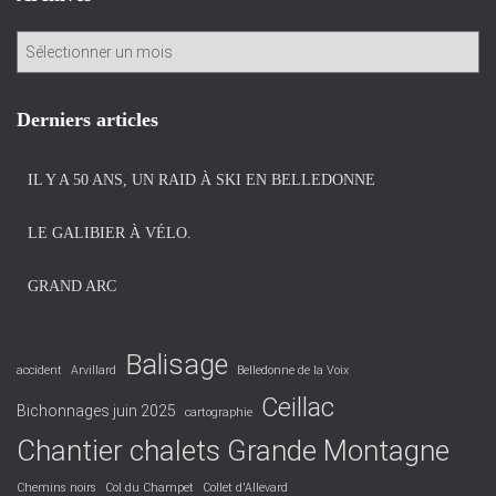
A
r
c
h
Derniers articles
i
v
IL Y A 50 ANS, UN RAID À SKI EN BELLEDONNE
e
s
LE GALIBIER À VÉLO.
GRAND ARC
Balisage
accident
Arvillard
Belledonne de la Voix
Ceillac
Bichonnages juin 2025
cartographie
Chantier chalets Grande Montagne
Chemins noirs
Col du Champet
Collet d'Allevard