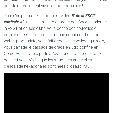
pour faire réellement vivre le sport populaire !
Pour s’en persuader, le podcast-vidéo
5’ de la FSGT
confinée
#2 laisse la ministre chargée des Sports parler de
la FSGT et de ses clubs, vous donne des nouvelles du
comité de l’Orne fort de sa marche nordique et de son
walking-foot mixte, vous fait découvrir le volley équimixte,
vous partage le passage de grade en judo confiné en
Corse, vous invite à partir à l’aventure motrice des tout-
petits et vous révèle que les structures artificielles
d’escalade hexagonales sont nées d’idéaux FSGT.