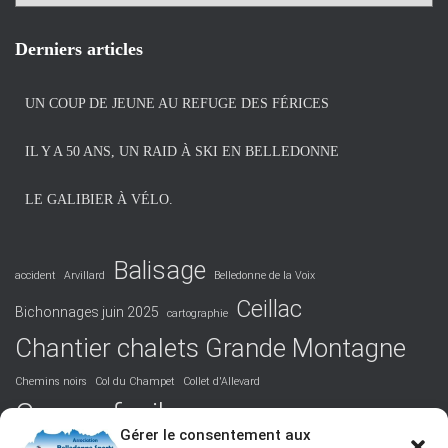
r
c
h
Derniers articles
i
v
UN COUP DE JEUNE AU REFUGE DES FÉRICES
e
s
IL Y A 50 ANS, UN RAID À SKI EN BELLEDONNE
LE GALIBIER À VÉLO.
Balisage
accident
Arvillard
Belledonne de la Voix
Ceillac
Bichonnages juin 2025
cartographie
Chantier chalets Grande Montagne
Chemins noirs
Col du Champet
Collet d'Allevard
Course facile
Covid 19
DVA
Facile
formation
Gérer le consentement aux