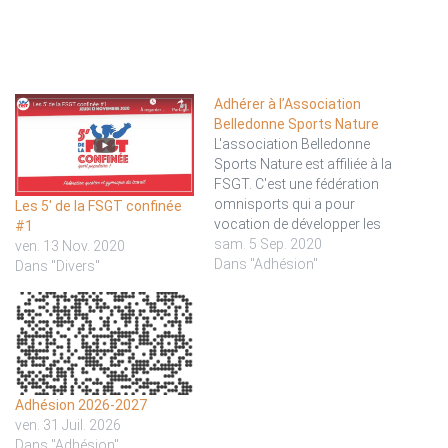
Adhérer à l’Association
Belledonne Sports Nature
L'association Belledonne
Sports Nature est affiliée à la
FSGT. C'est une fédération
omnisports qui a pour
Les 5′ de la FSGT confinée
vocation de développer les
#1
activités physiques et
sam. 5 Sep. 2020
ven. 13 Nov. 2020
sportives pour tous. Parmi
Dans "Adhésion"
Dans "Divers"
les 75 activités organisées,
les sports de nature
occupent une place
importante et sont
organisés dans un esprit de
responsabilisation des
pratiquants. L'affiliation…
Adhésion 2026-2027
ven. 31 Juil. 2026
Dans "Adhésion"