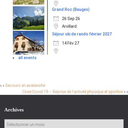
Grand Roc (Bauges)
26 Sep 26
Arvillard
Séjour ski de rando février 2027
14 Fév 27
all events
« «
Secours en avalanche
Crise Covid-19 – Reprise de l’activité physique et sportive
» »
Archives
A