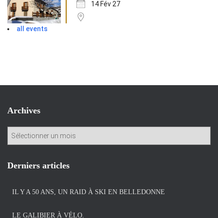
14 Fév 27
all events
Archives
A
r
c
h
Derniers articles
i
v
IL Y A 50 ANS, UN RAID À SKI EN BELLEDONNE
e
s
LE GALIBIER À VÉLO.