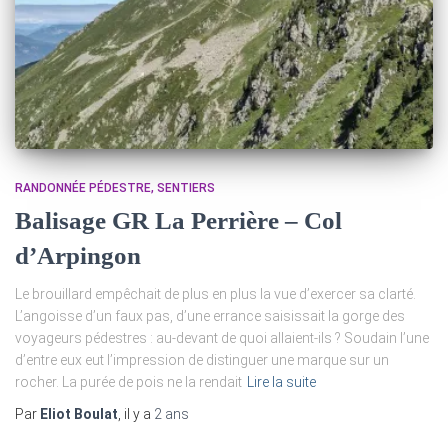
RANDONNÉE PÉDESTRE
SENTIERS
Balisage GR La Perrière – Col
d’Arpingon
Le brouillard empêchait de plus en plus la vue d’exercer sa clarté.
L’angoisse d’un faux pas, d’une errance saisissait la gorge des
voyageurs pédestres : au-devant de quoi allaient-ils ? Soudain l’une
d’entre eux eut l’impression de distinguer une marque sur un
rocher. La purée de pois ne la rendait
Lire la suite
Par
Eliot Boulat
, il y a
2 ans