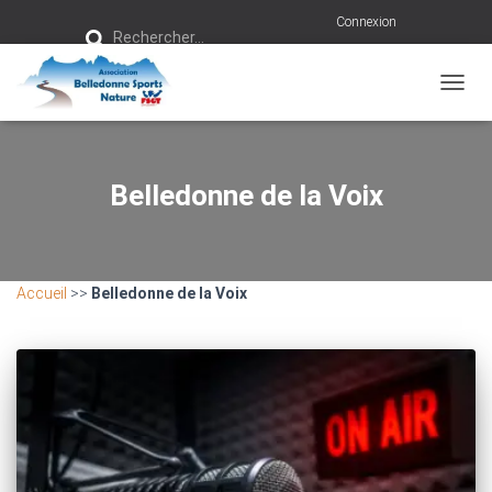
R
Connexion
Rechercher…
e
c
h
e
r
OUVRI
c
h
e
r
Belledonne de la Voix
:
Accueil
>>
Belledonne de la Voix