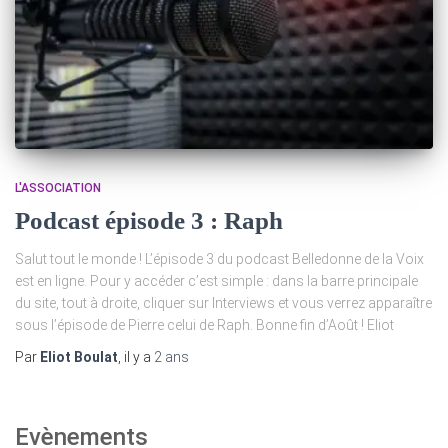
L'ASSOCIATION
Podcast épisode 3 : Raph
Salut tout le monde ! L’épisode 3 du podcast Belledonne de la Voix
est en ligne. Pour y accéder c’est simple : dans la barre principale
du site, tout à droite, cliquer sur Interviews et vous verrez apparaître
sous l’épisode de Pierre celui de Raph. Bonne fin d’Août ! Eliot
Par
Eliot Boulat
, il y a
2 ans
Evènements