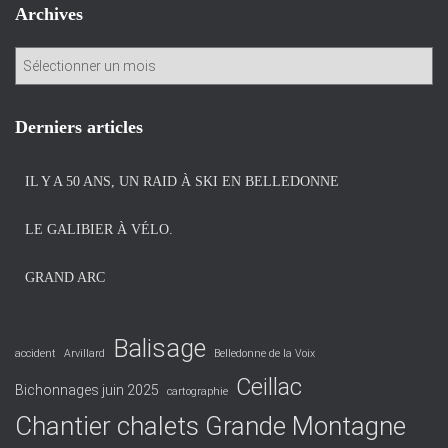
Archives
A
r
c
h
Derniers articles
i
v
IL Y A 50 ANS, UN RAID À SKI EN BELLEDONNE
e
s
LE GALIBIER À VÉLO.
GRAND ARC
Balisage
accident
Arvillard
Belledonne de la Voix
Ceillac
Bichonnages juin 2025
cartographie
Chantier chalets Grande Montagne