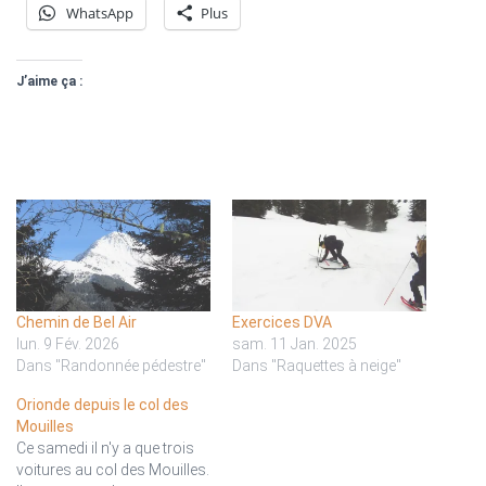
WhatsApp
Plus
J’aime ça :
Chemin de Bel Air
Exercices DVA
lun. 9 Fév. 2026
sam. 11 Jan. 2025
Dans "Randonnée pédestre"
Dans "Raquettes à neige"
Orionde depuis le col des
Mouilles
Ce samedi il n'y a que trois
voitures au col des Mouilles.