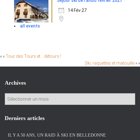
Séjour ski de rando février 2027
14 Fév 27
all events
« «
Tour des Tours et… détours !
Ski, raquettes et matouille
» »
Archives
A
r
c
h
Derniers articles
i
v
IL Y A 50 ANS, UN RAID À SKI EN BELLEDONNE
e