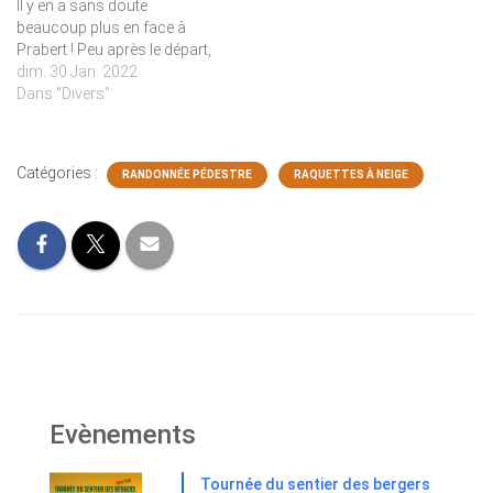
Il y en a sans doute
beaucoup plus en face à
Prabert ! Peu après le départ,
sans doute sous le coup
dim. 30 Jan. 2022
d'un sort lancé par des
Dans "Divers"
monstres (des sculptures
de Jean Rosset), grosse
erreur d'itinéraire qui
Catégories :
RANDONNÉE PÉDESTRE
RAQUETTES À NEIGE
rallonge…
Evènements
Tournée du sentier des bergers