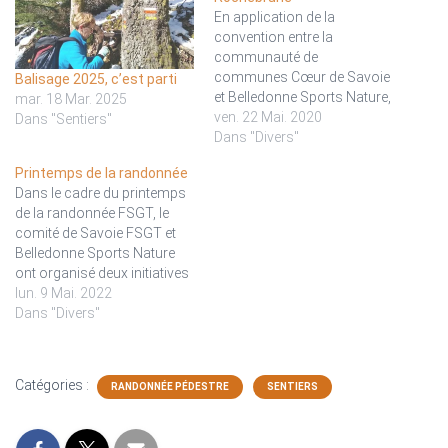
En application de la
convention entre la
communauté de
communes Cœur de Savoie
Balisage 2025, c’est parti
et Belledonne Sports Nature,
mar. 18 Mar. 2025
nous avons démarré la
ven. 22 Mai. 2020
Dans "Sentiers"
vérification et amélioration
Dans "Divers"
du balisage sur le GR. Deux
Printemps de la randonnée
équipes : une est partie du
Dans le cadre du printemps
Pontet (Les Granges) et a
de la randonnée FSGT, le
remonté en direction de la
comité de Savoie FSGT et
source du Gelon.l'autre
Belledonne Sports Nature
depuis…
ont organisé deux initiatives
: formation cartographie et
lun. 9 Mai. 2022
orientation le samedi 7 mai
Dans "Divers"
et deux randonnées dans les
Hurtières le dimanche 8 mai.
Formation cartographie et
Catégories :
RANDONNÉE PÉDESTRE
SENTIERS
orientation Une bonne
quintaine de participants…