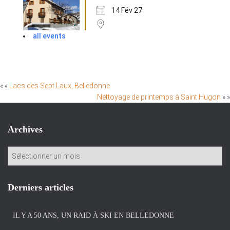
14 Fév 27
all events
« «
Lacs des Sept Laux, Belledonne
Nettoyage de printemps à Saint Hugon
» »
Archives
A
r
c
h
Derniers articles
i
v
IL Y A 50 ANS, UN RAID À SKI EN BELLEDONNE
e