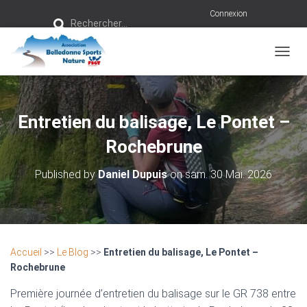
R
Connexion
Rechercher…
e
c
h
e
r
OUVRI
c
h
e
r
Entretien du balisage, Le Pontet –
:
Rochebrune
Published by
Daniel Dupuis
on
sam. 30 Mai. 2026
Accueil
>>
Le Blog
>>
Entretien du balisage, Le Pontet –
Rochebrune
Première journée d’entretien du balisage sur le GR 738 entre