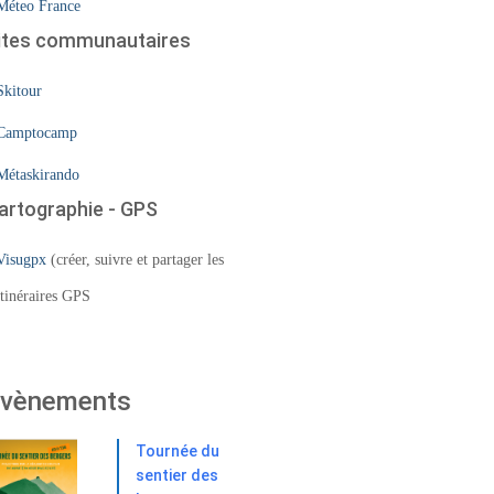
Méteo France
ites communautaires
Skitour
Camptocamp
Métaskirando
artographie - GPS
Visugpx
(créer, suivre et partager les
itinéraires GPS
vènements
Tournée du
sentier des