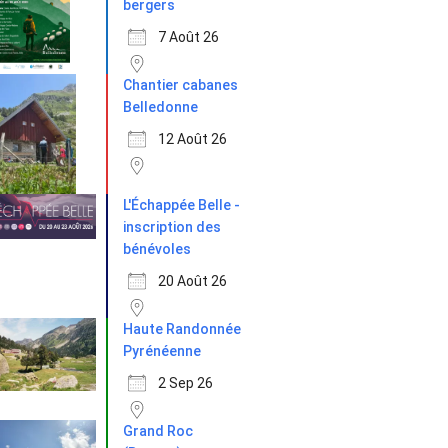
bergers
7 Août 26
Chantier cabanes
Belledonne
12 Août 26
L'Échappée Belle -
inscription des
bénévoles
20 Août 26
Haute Randonnée
Pyrénéenne
2 Sep 26
Grand Roc