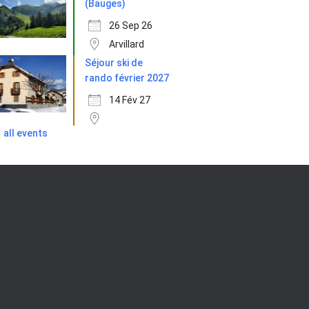
(Bauges)
26 Sep 26
Arvillard
Séjour ski de
rando février 2027
14 Fév 27
all events