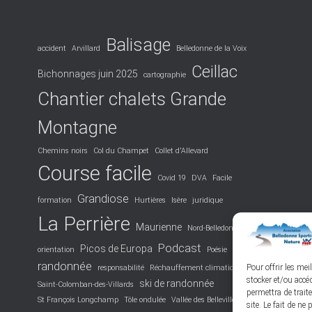
Balisage
accident
Arvillard
Belledonne de la Voix
Ceillac
Bichonnages juin 2025
cartographie
Chantier chalets Grande
Montagne
Chemins noirs
Col du Champet
Collet d'Allevard
Course facile
Covid 19
DVA
Facile
Grandiose
formation
Hurtières
Isère
juridique
La Perrière
Maurienne
Nord-Belledonne
Podcast
Picos de Europa
orientation
Poésie
randonnée
Pour offrir les mei
responsabilité
Réchauffement climatique
stocker et/ou accé
ski de randonnée
Saint-Colomban-des-Villards
permettra de trait
St François Longchamp
Tôle ondulée
Vallée des Belleville
site. Le fait de ne