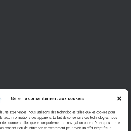
Gérer le consentement aux cookies
lleures expériences, nous utilisons des technologies telles que les cookies pour
der aux informations des appareils. Le fait de consentir à ces technologies nous
er des données telles que le comportement de navigation ou les ID uniques sur ce
 pas consentir ou de retirer son consentement peut avoir un effet négatif sur