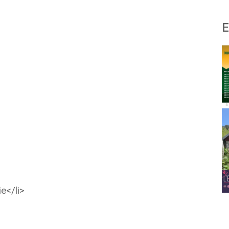
E
e</li>