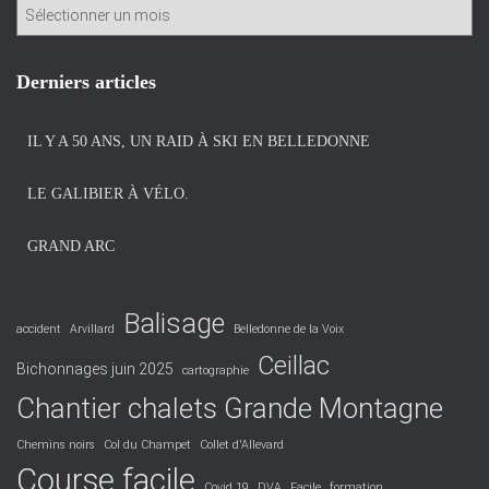
A
r
c
h
Derniers articles
i
v
IL Y A 50 ANS, UN RAID À SKI EN BELLEDONNE
e
s
LE GALIBIER À VÉLO.
GRAND ARC
Balisage
accident
Arvillard
Belledonne de la Voix
Ceillac
Bichonnages juin 2025
cartographie
Chantier chalets Grande Montagne
Chemins noirs
Col du Champet
Collet d'Allevard
Course facile
Covid 19
DVA
Facile
formation