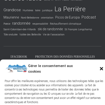
La Perrière
Grandiose
Hurtières
Isère
juridique
Podcast
Maurienne
Picos de Europa
Nord-Belledonne
orientation
randonnée
Poésie
responsabilité
Réchauffement climatique
ski de randonnée
Saint-Colomban-des-Villards
St François Longchamp
Tôle ondulée
Vallée des Belleville
Vie de l'association
FACEBOOK
PROTECTION DES DONNÉES PERSONNELLES
Gérer le consentement aux
POLITIQUE DES COOKIES – © 2026
cookies
Hestia | Développé par
ThemeIsle
Pour offrir les meilleures expériences, nous utilisons des technologies telles que les
cookies pour stocker et/ou accéder aux informations des appareils. Le fait de
consentir à ces technologies nous permettra de traiter des données telles que le
comportement de navigation ou les ID uniques sur ce site. Le fait de ne pas
consentir ou de retirer son consentement peut avoir un effet négatif sur certaines
caractéristiques et fonctions.