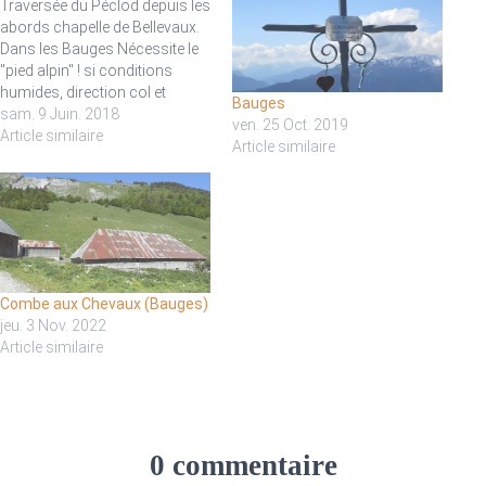
Traversée du Péclod depuis les
abords chapelle de Bellevaux.
Dans les Bauges Nécessite le
"pied alpin" ! si conditions
humides, direction col et
Bauges
pointe d'Armène ou Chapeau
sam. 9 Juin. 2018
ven. 25 Oct. 2019
de Napoléon et retour par
Article similaire
Article similaire
chalet Bottier. avec Geneviève
(04 79 65 38 62)
Combe aux Chevaux (Bauges)
jeu. 3 Nov. 2022
Article similaire
0 commentaire