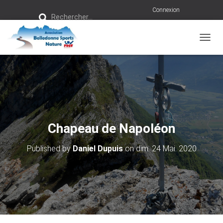
R
Connexion
Rechercher…
e
c
h
e
r
OUVRI
c
h
e
r
:
Chapeau de Napoléon
Published by
Daniel Dupuis
on
dim. 24 Mai. 2020