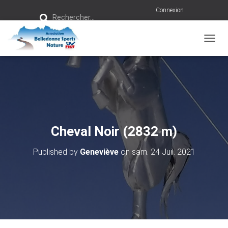
R
Connexion
Rechercher…
e
c
h
e
r
OUVRI
c
h
e
r
:
Cheval Noir (2832 m)
Published by
Geneviève
on
sam. 24 Juil. 2021