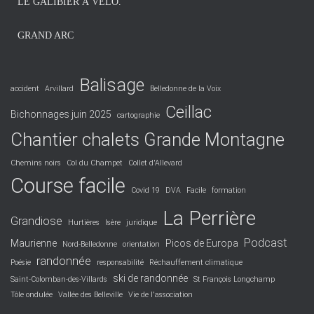
LE GALIBIER À VÉLO.
GRAND ARC
Balisage
accident
Arvillard
Belledonne de la Voix
Ceillac
Bichonnages juin 2025
cartographie
Chantier chalets Grande Montagne
Chemins noirs
Col du Champet
Collet d'Allevard
Course facile
Covid 19
DVA
Facile
formation
La Perrière
Grandiose
Hurtières
Isère
juridique
Podcast
Maurienne
Picos de Europa
Nord-Belledonne
orientation
randonnée
Poésie
responsabilité
Réchauffement climatique
ski de randonnée
Saint-Colomban-des-Villards
St François Longchamp
Tôle ondulée
Vallée des Belleville
Vie de l'association