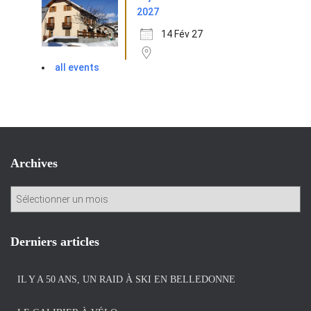
2027
14 Fév 27
all events
Archives
A
r
c
h
Derniers articles
i
v
IL Y A 50 ANS, UN RAID À SKI EN BELLEDONNE
e
s