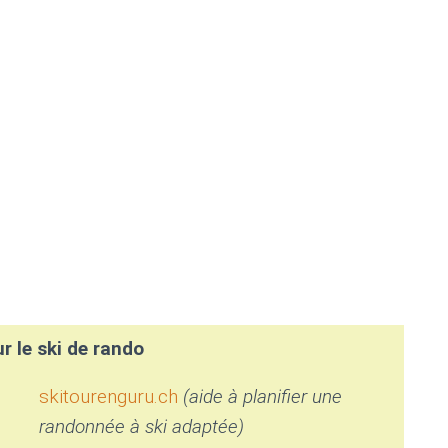
r le ski de rando
skitourenguru.ch
(aide à planifier une
randonnée à ski adaptée)