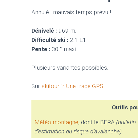
Annulé : mauvais temps prévu !
Dénivelé :
969 m.
Difficulté ski :
2.1 E1
Pente :
30 ° maxi
Plusieurs variantes possibles.
Sur
skitour.fr
Une trace GPS
Outils pou
Météo montagne
, dont le BERA
(bulletin
d’estimation du risque d’avalanche)