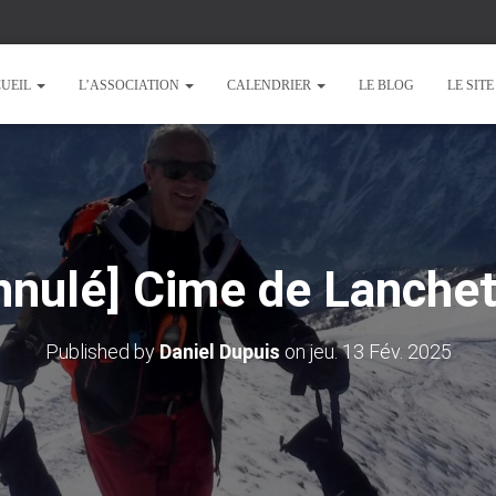
UEIL
L’ASSOCIATION
CALENDRIER
LE BLOG
LE SIT
nnulé] Cime de Lanche
Published by
Daniel Dupuis
on
jeu. 13 Fév. 2025