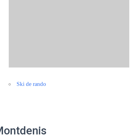
er Google
iCalendar
Offic
Ski de rando
Montdenis