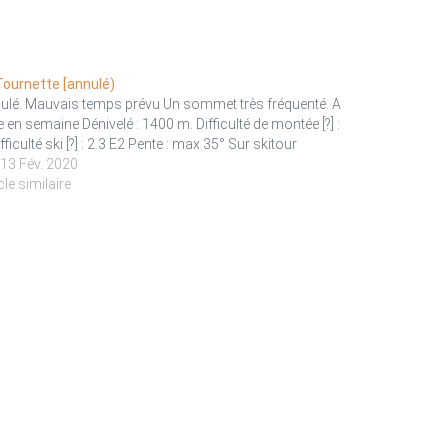
Tournette [annulé)
ulé. Mauvais temps prévu Un sommet très fréquenté. A
e en semaine Dénivelé : 1400 m. Difficulté de montée [?] :
fficulté ski [?] : 2.3 E2 Pente : max 35° Sur skitour
. 13 Fév. 2020
cle similaire