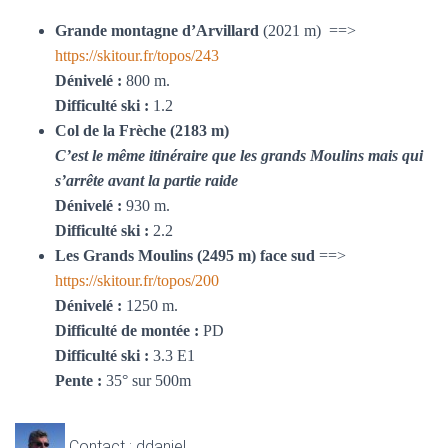
Grande montagne d’Arvillard
(2021 m) ==>
https://skitour.fr/topos/243
Dénivelé :
800 m.
Difficulté ski :
1.2
Col de la Frèche (2183 m)
C’est le même itinéraire que les grands Moulins mais qui
s’arrête avant la partie raide
Dénivelé :
930 m.
Difficulté ski :
2.2
Les Grands Moulins (2495 m) face sud
==>
https://skitour.fr/topos/200
Dénivelé :
1250 m.
Difficulté de montée :
PD
Difficulté ski :
3.3 E1
Pente :
35° sur 500m
Contact : ddaniel