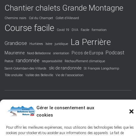
Chantier chalets Grande Montagne
Chemins noirs
Col du Champet
Collet d'Allevard
Course facile
Covid 19
DVA
Facile
formation
La Perrière
Grandiose
Hurtières
Isère
juridique
Podcast
Maurienne
Picos de Europa
Nord-Belledonne
orientation
randonnée
Poésie
responsabilité
Réchauffement climatique
ski de randonnée
Saint-Colomban-des-Villards
St François Longchamp
Tôle ondulée
Vallée des Belleville
Vie de l'association
FACEBOOK
PROTECTION DES DONNÉES PERSONNELLES
Gérer le consentement aux
cookies
POLITIQUE DES COOKIES – © 2026
Pour offrir les meilleures expériences, nous utilisons des technologies telles que les
Hestia | Développé par
ThemeIsle
cookies pour stocker et/ou accéder aux informations des appareils. Le fait de