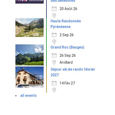
des bénévoles
20 Août 26
Haute Randonnée
Pyrénéenne
2 Sep 26
Grand Roc (Bauges)
26 Sep 26
Arvillard
Séjour ski de rando février
2027
14 Fév 27
all events