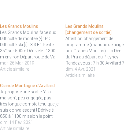
Les Grands Moulins
Les Grands Moulins
Les Grands Moulins face sud
[changement de sortie]
Difficulté de montée [?] : PD
Attention changement de
Difficulté ski [?] : 3.3 E1 Pente :
programme (manque de neige
35° sur 500m Dénivelé : 1300
aux Grands Moulins) : La Dent
m environ Départ route de Val
du Pra au départ du Pleyney
Pelouse (vers 1200 m)
mar. 26 Mar. 2019
Rendez vous : 7 h 30 Arvillard 7
Descriptif sur skitour.fr
Article similaire
h 45 sortie d'Allevard, route du
dim. 4 Avr. 2021
Possibilité plus facile et plus
Collet Le sommet
Article similaire
court : Grande Montagne
emblématique d'Arvillard ! Et là,
Grande Montagne d’Arvillard
d'Arvillard (2041 m)…
je vise la neige de printemps,
Je propose une sortie "à la
transformée. Dénivelé…
maison", peu engagée, pas
très longue compte tenu que je
suis convalescent ! Dénivelé :
850 à 1100 m selon le point
atteint en voiture. Difficulté de
dim. 14 Fév. 2021
montée [?] : R Difficulté ski [?] :
Article similaire
1.2 E1 Pente : Faible Sur