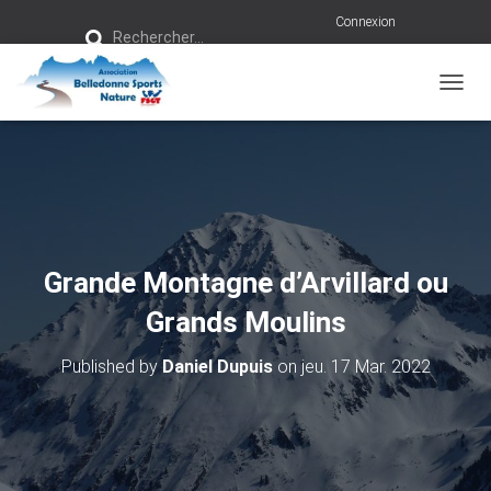
R
Connexion
Rechercher…
e
c
h
e
r
OUVRI
c
h
e
r
:
Grande Montagne d’Arvillard ou
Grands Moulins
Published by
Daniel Dupuis
on
jeu. 17 Mar. 2022