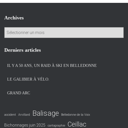
Archives
A
r
c
h
Derniers articles
i
v
IL Y A 50 ANS, UN RAID À SKI EN BELLEDONNE
e
s
LE GALIBIER À VÉLO.
GRAND ARC
Balisage
accident
Arvillard
Belledonne de la Voix
Ceillac
Bichonnages juin 2025
cartographie