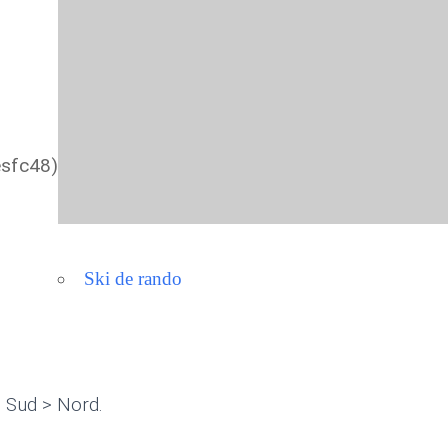
er Google
iCalendar
Offic
esfc48)
Ski de rando
e Sud > Nord.