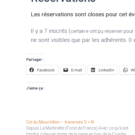
Les réservations sont closes pour cet é
Il y a 7 inscrits (
certain·e ont pu réserver pou
ne sont visibles que par les adhérents. 0 e
Partager :
Facebook
E-mail
LinkedIn
W
J’aime ça :
Col du Mouchillon – traversée S > N
Depuis La Martinette (Fond de France) Avec ce qu'il est
tombé, il devrait rester de la neige en bas de la Combe