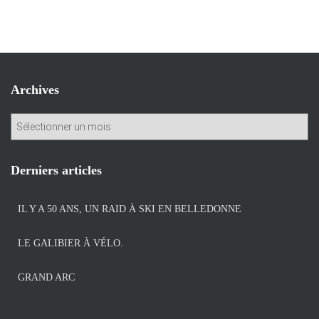
Archives
A
r
c
h
Derniers articles
i
v
IL Y A 50 ANS, UN RAID À SKI EN BELLEDONNE
e
s
LE GALIBIER À VÉLO.
GRAND ARC