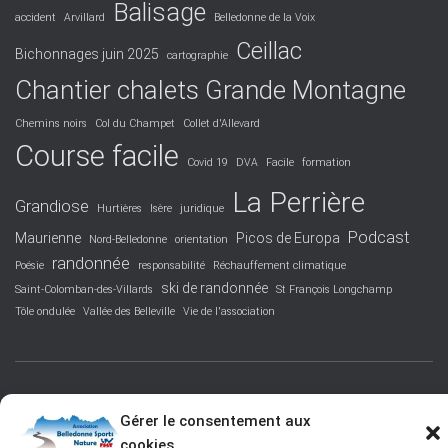
Balisage
accident
Arvillard
Belledonne de la Voix
Ceillac
Bichonnages juin 2025
cartographie
Chantier chalets Grande Montagne
Chemins noirs
Col du Champet
Collet d'Allevard
Course facile
Covid 19
DVA
Facile
formation
La Perrière
Grandiose
Hurtières
Isère
juridique
Podcast
Maurienne
Picos de Europa
Nord-Belledonne
orientation
randonnée
Poésie
responsabilité
Réchauffement climatique
ski de randonnée
Saint-Colomban-des-Villards
St François Longchamp
Tôle ondulée
Vallée des Belleville
Vie de l'association
FACEBOOK
PROTECTION DES DONNÉES PERSONNELLES
Gérer le consentement aux
cookies