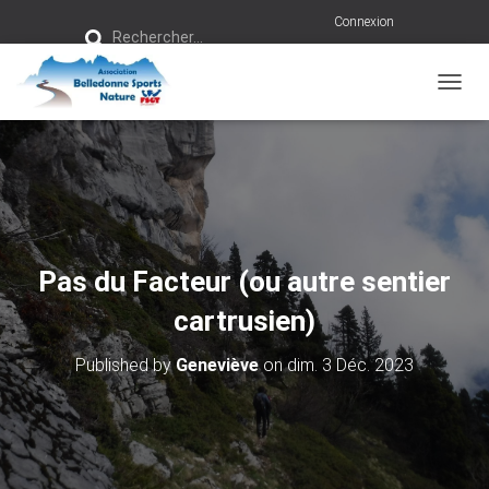
R
Connexion
Rechercher…
e
c
h
e
r
OUVRI
c
h
e
r
:
Pas du Facteur (ou autre sentier
cartrusien)
Published by
Geneviève
on
dim. 3 Déc. 2023