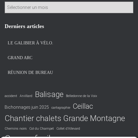
A
r
c
h
Derniers articles
i
v
LE GALIBIER À VÉLO.
e
s
GRAND ARC
RÉUNION DE BUREAU
Balisage
accident
Arvillard
Belledonne de la Voix
Ceillac
Bichonnages juin 2025
cartographie
Chantier chalets Grande Montagne
Chemins noirs
Col du Champet
Collet d'Allevard