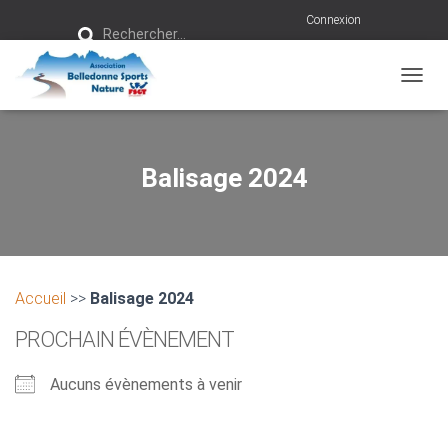
R
Connexion
Rechercher…
e
c
h
e
r
OUVRI
c
h
e
r
Balisage 2024
:
Accueil
>>
Balisage 2024
PROCHAIN ÉVÈNEMENT
Aucuns évènements à venir