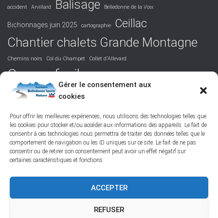
Balisage
accident
Arvillard
Belledonne de la Voix
Ceillac
Bichonnages juin 2025
cartographie
Chantier chalets Grande Montagne
Chemins noirs
Col du Champet
Collet d'Allevard
Course facile
Covid 19
DVA
Facile
formation
Gérer le consentement aux
La Perrière
cookies
Grandiose
Hurtières
Isère
juridique
Podcast
Maurienne
Picos de Europa
Nord-Belledonne
orientation
Pour offrir les meilleures expériences, nous utilisons des technologies telles que
les cookies pour stocker et/ou accéder aux informations des appareils. Le fait de
randonnée
Poésie
responsabilité
Réchauffement climatique
consentir à ces technologies nous permettra de traiter des données telles que le
ski de randonnée
Saint-Colomban-des-Villards
St François Longchamp
comportement de navigation ou les ID uniques sur ce site. Le fait de ne pas
Tôle ondulée
Vallée des Belleville
Vie de l'association
consentir ou de retirer son consentement peut avoir un effet négatif sur
certaines caractéristiques et fonctions.
ACCEPTER
FACEBOOK
PROTECTION DES DONNÉES PERSONNELLES
REFUSER