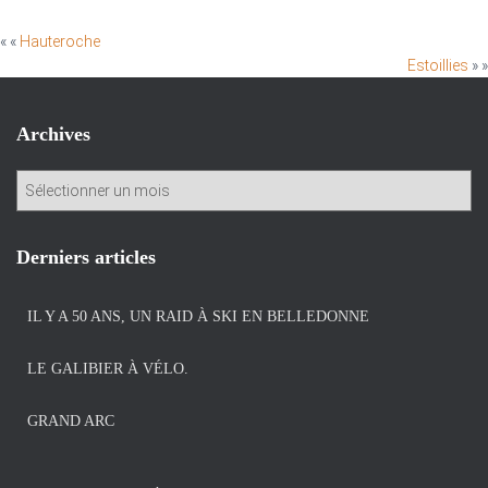
« «
Hauteroche
Estoillies
» »
Archives
A
r
c
h
Derniers articles
i
v
IL Y A 50 ANS, UN RAID À SKI EN BELLEDONNE
e
s
LE GALIBIER À VÉLO.
GRAND ARC