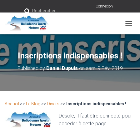
R
Connexion
Rechercher…
e
c
h
e
r
OUVRI
c
h
e
r
Inscriptions indispensables !
:
Published by
Daniel Dupuis
on
sam. 9 Fév. 2019
Accueil
>>
Le Blog
>>
Divers
>>
Inscriptions indispensables !
Désolé, Il faut être connecté pour
accéder à cette page