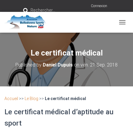
R
Connexion
Rechercher…
e
c
h
e
r
OUVRI
c
h
e
r
Le certificat médical
:
Published by
Daniel Dupuis
on
ven. 21 Sep. 2018
Accueil
>>
Le Blog
>>
Le certificat médical
Le certificat médical d’aptitude au
sport