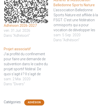
Adhérer à l’Association
Belledonne Sports Nature
L'association Belledonne
Sports Nature est affiliée à la
FSGT. C'est une fédération
omnisports qui a pour
Adhésion 2026-2027
vocation de développer les
ven. 31 Juil. 2026
activités physiques et
sam. 5 Sep. 2020
Dans "Adhésion"
sportives pour tous. Parmi
Dans "Adhésion"
les 75 activités organisées,
Projet associatif
les sports de nature
J'ai profité du confinement
occupent une place
pour faire une demande de
importante et sont
subvention dans le cadre du
organisés dans un esprit de
projet sportif fédéral. De
responsabilisation des
quoi s'agit il ? Il s'agit de
pratiquants. L'affiliation…
crédits extra-budgétaires
sam. 2 Mai. 2020
(provenant essentiellement
Dans "Divers"
de prélèvements sur les
recettes de la Française des
jeux et des produits sur les
Catégories :
ADHÉSION
droits télévisuels)
auparavant gérés par le…