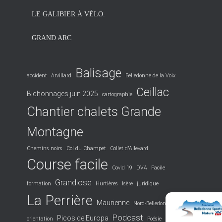
LE GALIBIER À VÉLO.
GRAND ARC
Balisage
accident
Arvillard
Belledonne de la Voix
Ceillac
Bichonnages juin 2025
cartographie
Chantier chalets Grande
Montagne
Chemins noirs
Col du Champet
Collet d'Allevard
Course facile
Covid 19
DVA
Facile
Grandiose
formation
Hurtières
Isère
juridique
La Perrière
Maurienne
Nord-Belledonne
Podcast
Picos de Europa
orientation
Poésie