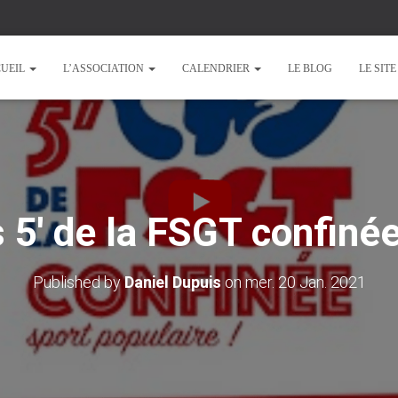
UEIL
L’ASSOCIATION
CALENDRIER
LE BLOG
LE SIT
 5′ de la FSGT confiné
Published by
Daniel Dupuis
on
mer. 20 Jan. 2021