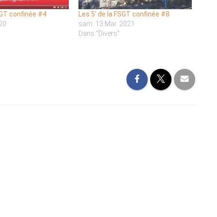
SGT confinée #4
Les 5′ de la FSGT confinée #8
020
sam. 13 Mar. 2021
Dans "Divers"