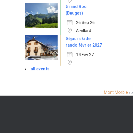
Grand Roc
(Bauges)
26 Sep 26
Arvillard
Séjour ski de
rando février 2027
14 Fév 27
all events
Mont Morbié
» »