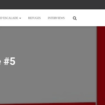
E D’ESCALADE
REFUGES
INTERVIEWS
e #5