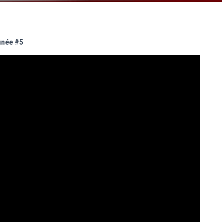
inée #5