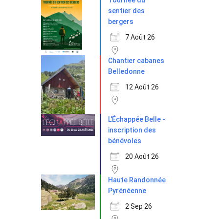
Tournée du
sentier des
bergers
7 Août 26
Chantier cabanes
Belledonne
12 Août 26
L'Échappée Belle -
inscription des
bénévoles
20 Août 26
Haute Randonnée
Pyrénéenne
2 Sep 26