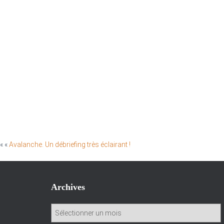
« «
Avalanche. Un débriefing très éclairant !
Archives
A
r