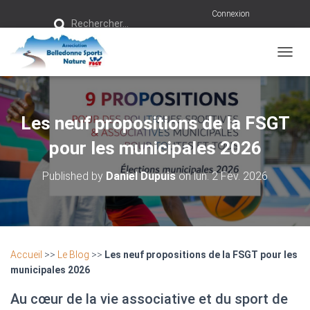
R
Connexion
Rechercher…
e
c
h
e
r
OUVRI
c
h
e
r
Les neuf propositions de la FSGT
:
pour les municipales 2026
Published by
Daniel Dupuis
on
lun. 2 Fév. 2026
Accueil
>>
Le Blog
>>
Les neuf propositions de la FSGT pour les
municipales 2026
Au cœur de la vie associative et du sport de