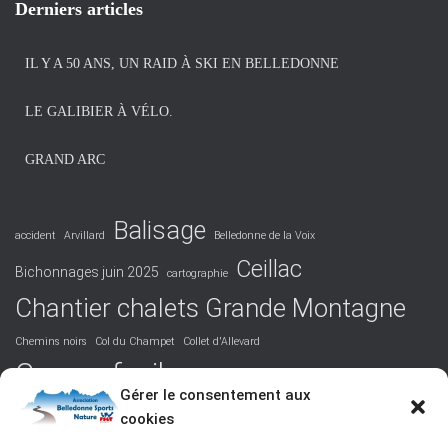
h
Derniers articles
i
v
IL Y A 50 ANS, UN RAID À SKI EN BELLEDONNE
e
s
LE GALIBIER À VÉLO.
GRAND ARC
Balisage
accident
Arvillard
Belledonne de la Voix
Ceillac
Bichonnages juin 2025
cartographie
Chantier chalets Grande Montagne
Chemins noirs
Col du Champet
Collet d'Allevard
Course facile
Covid 19
DVA
Facile
formation
Gérer le consentement aux
La Perrière
cookies
Grandiose
Hurtières
Isère
juridique