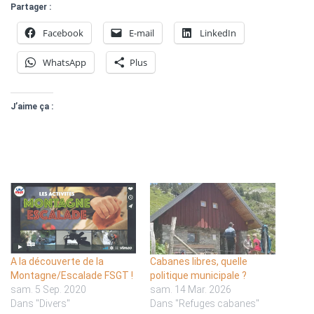
Partager :
Facebook
E-mail
LinkedIn
WhatsApp
Plus
J’aime ça :
A la découverte de la
Cabanes libres, quelle
Montagne/Escalade FSGT !
politique municipale ?
sam. 5 Sep. 2020
sam. 14 Mar. 2026
Dans "Divers"
Dans "Refuges cabanes"