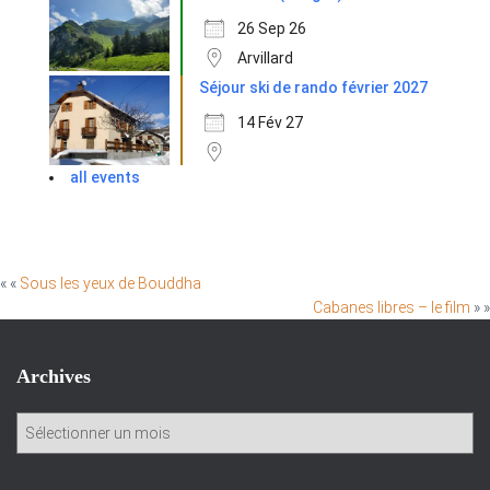
26 Sep 26
Arvillard
Séjour ski de rando février 2027
14 Fév 27
all events
« «
Sous les yeux de Bouddha
Cabanes libres – le film
» »
Archives
A
r
c