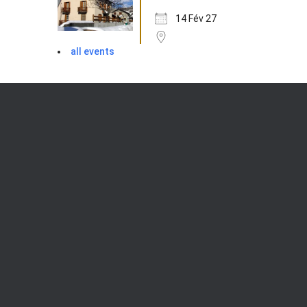
14 Fév 27
all events