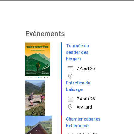
Evènements
Tournée du
sentier des
bergers
7 Août 26
Entretien du
balisage
7 Août 26
Arvillard
Chantier cabanes
Belledonne