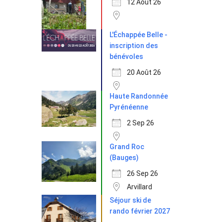
12 Août 26
L'Échappée Belle -
inscription des
bénévoles
20 Août 26
Haute Randonnée
Pyrénéenne
2 Sep 26
Grand Roc
(Bauges)
26 Sep 26
Arvillard
Séjour ski de
rando février 2027