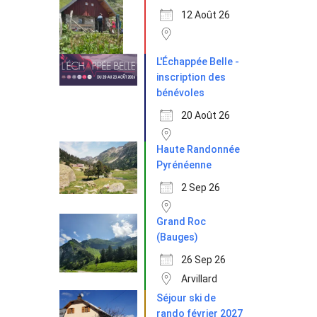
12 Août 26
L'Échappée Belle -
inscription des
bénévoles
20 Août 26
Haute Randonnée
Pyrénéenne
2 Sep 26
Grand Roc
(Bauges)
26 Sep 26
Arvillard
Séjour ski de
rando février 2027