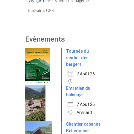
Visugpx
(créer, suivre et partager les
itinéraires GPS
Evènements
Tournée du
sentier des
bergers
7 Août 26
Entretien du
balisage
7 Août 26
Arvillard
Chantier cabanes
Belledonne