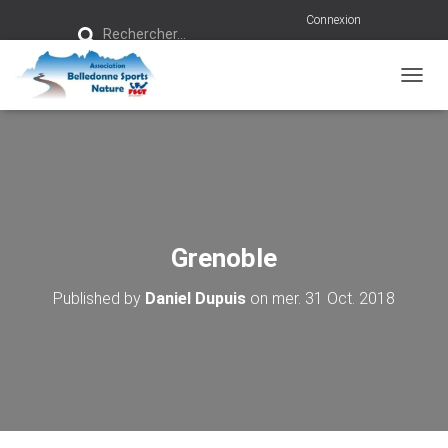
R
Connexion
Rechercher…
e
c
h
e
r
OUVRI
c
h
e
r
:
Grenoble
Published by
Daniel Dupuis
on
mer. 31 Oct. 2018