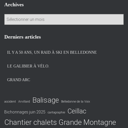
Archives
A
r
c
h
Derniers articles
i
v
IL Y A 50 ANS, UN RAID À SKI EN BELLEDONNE
e
s
LE GALIBIER À VÉLO.
GRAND ARC
Balisage
accident
Arvillard
Belledonne de la Voix
Ceillac
Bichonnages juin 2025
cartographie
Chantier chalets Grande Montagne