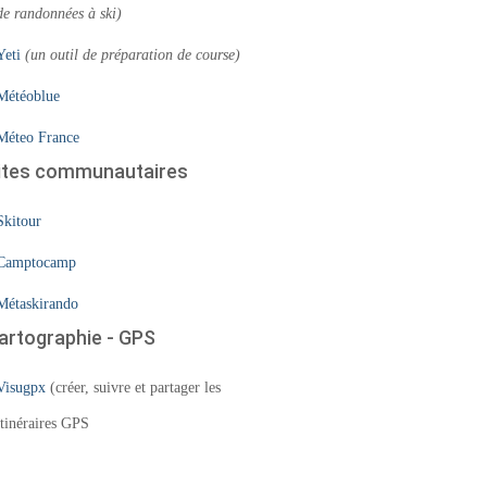
de randonnées à ski)
Yeti
(un outil de préparation de course)
Météoblue
Méteo France
ites communautaires
Skitour
Camptocamp
Métaskirando
artographie - GPS
Visugpx
(créer, suivre et partager les
itinéraires GPS