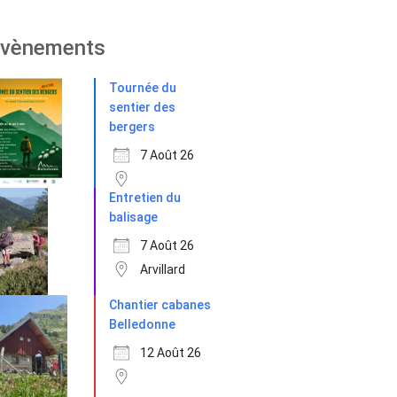
vènements
Tournée du
sentier des
bergers
7 Août 26
Entretien du
balisage
7 Août 26
Arvillard
Chantier cabanes
Belledonne
12 Août 26