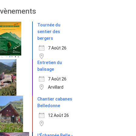
vènements
Tournée du
sentier des
bergers
7 Août 26
Entretien du
balisage
7 Août 26
Arvillard
Chantier cabanes
Belledonne
12 Août 26
L'Échappée Belle -