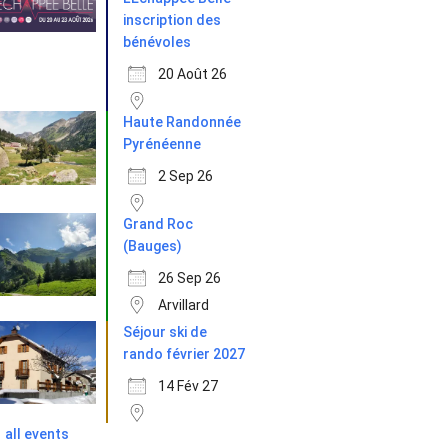
inscription des
bénévoles
20 Août 26
Haute Randonnée
Pyrénéenne
2 Sep 26
Grand Roc
(Bauges)
26 Sep 26
Arvillard
Séjour ski de
rando février 2027
14 Fév 27
all events