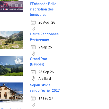
L'Échappée Belle -
inscription des
bénévoles
20 Août 26
Haute Randonnée
Pyrénéenne
2 Sep 26
Grand Roc
(Bauges)
26 Sep 26
Arvillard
Séjour ski de
rando février 2027
14 Fév 27