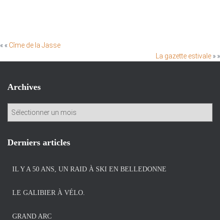
« «
Cîme de la Jasse
La gazette estivale
» »
Archives
A
r
c
h
Derniers articles
i
v
IL Y A 50 ANS, UN RAID À SKI EN BELLEDONNE
e
s
LE GALIBIER À VÉLO.
GRAND ARC