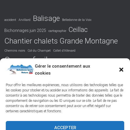
Balisage
accident
Arvillard
Belledonne de la Voix
Ceillac
Bichonnages juin 2025
cartographie
Chantier chalets Grande Montagne
Chemins noirs
Col du Champet
Collet d'Allevard
Course facile
Covid 19
DVA
Facile
formation
Gérer le consentement aux
La Perrière
cookies
Grandiose
Hurtières
Isère
juridique
Podcast
Maurienne
Picos de Europa
Nord-Belledonne
orientation
Pour offrir les meilleures expériences, nous utilisons des technologies telles que
les cookies pour stocker et/ou accéder aux informations des appareils. Le fait de
randonnée
Poésie
responsabilité
Réchauffement climatique
consentir à ces technologies nous permettra de traiter des données telles que le
ski de randonnée
Saint-Colomban-des-Villards
St François Longchamp
comportement de navigation ou les ID uniques sur ce site. Le fait de ne pas
Tôle ondulée
Vallée des Belleville
Vie de l'association
consentir ou de retirer son consentement peut avoir un effet négatif sur
certaines caractéristiques et fonctions.
ACCEPTER