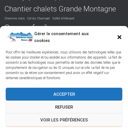
Chantier chalets Grande Montagne
Chemins noirs
Col du Champet
Collet d'Allevard
Course facile
Covid 19
DVA
Facile
formation
Gérer le consentement aux
La Perrière
cookies
Grandiose
Hurtières
Isère
juridique
Podcast
Maurienne
Picos de Europa
Nord-Belledonne
orientation
Pour offrir les meilleures expériences, nous utilisons des technologies telles que
les cookies pour stocker et/ou accéder aux informations des appareils. Le fait de
randonnée
Poésie
responsabilité
Réchauffement climatique
consentir à ces technologies nous permettra de traiter des données telles que le
ski de randonnée
Saint-Colomban-des-Villards
St François Longchamp
comportement de navigation ou les ID uniques sur ce site. Le fait de ne pas
Tôle ondulée
Vallée des Belleville
Vie de l'association
consentir ou de retirer son consentement peut avoir un effet négatif sur
certaines caractéristiques et fonctions.
ACCEPTER
FACEBOOK
PROTECTION DES DONNÉES PERSONNELLES
REFUSER
POLITIQUE DES COOKIES – © 2026
VOIR LES PRÉFÉRENCES
Hestia | Développé par
ThemeIsle