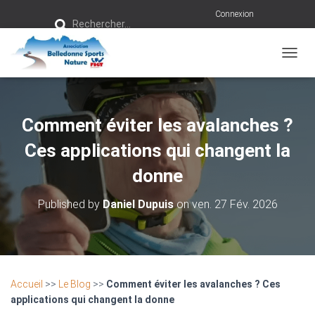
R
Connexion
Rechercher…
e
c
h
e
r
OUVRI
c
h
e
r
Comment éviter les avalanches ?
:
Ces applications qui changent la
donne
Published by
Daniel Dupuis
on
ven. 27 Fév. 2026
Accueil
>>
Le Blog
>>
Comment éviter les avalanches ? Ces
applications qui changent la donne