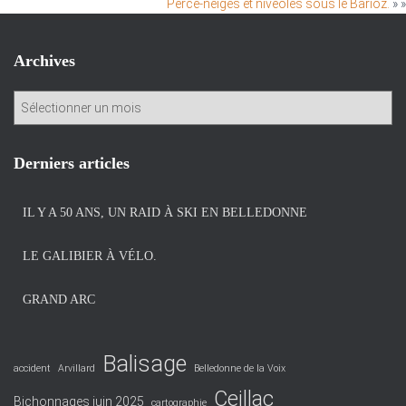
Perce-neiges et nivéoles sous le Barioz.
» »
Archives
A
r
c
h
Derniers articles
i
v
IL Y A 50 ANS, UN RAID À SKI EN BELLEDONNE
e
s
LE GALIBIER À VÉLO.
GRAND ARC
Balisage
accident
Arvillard
Belledonne de la Voix
Ceillac
Bichonnages juin 2025
cartographie