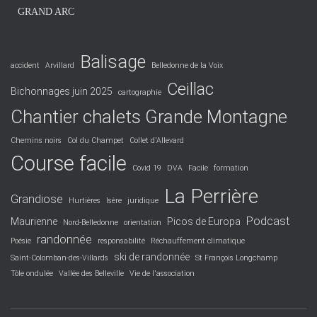
GRAND ARC
Balisage
accident
Arvillard
Belledonne de la Voix
Ceillac
Bichonnages juin 2025
cartographie
Chantier chalets Grande Montagne
Chemins noirs
Col du Champet
Collet d'Allevard
Course facile
Covid 19
DVA
Facile
formation
La Perrière
Grandiose
Hurtières
Isère
juridique
Podcast
Maurienne
Picos de Europa
Nord-Belledonne
orientation
randonnée
Poésie
responsabilité
Réchauffement climatique
ski de randonnée
Saint-Colomban-des-Villards
St François Longchamp
Tôle ondulée
Vallée des Belleville
Vie de l'association