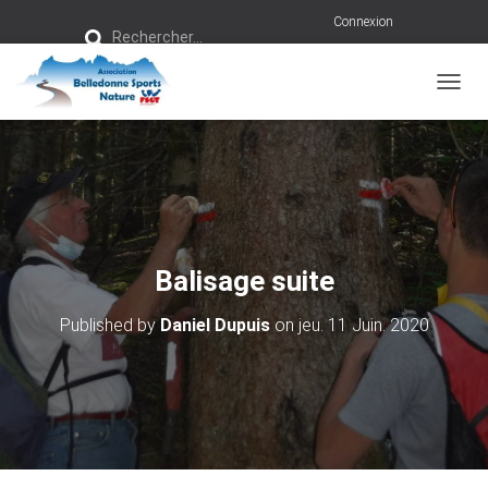
R
Connexion
Rechercher…
e
c
h
e
r
OUVRI
c
h
e
r
:
Balisage suite
Published by
Daniel Dupuis
on
jeu. 11 Juin. 2020