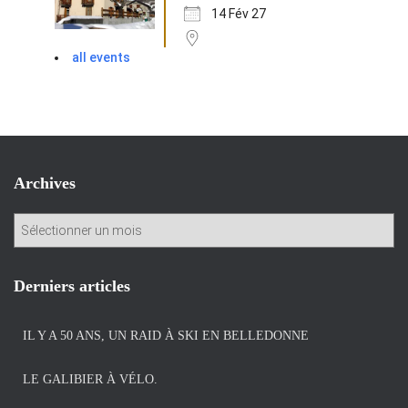
14 Fév 27
all events
Archives
A
r
c
h
Derniers articles
i
v
IL Y A 50 ANS, UN RAID À SKI EN BELLEDONNE
e
s
LE GALIBIER À VÉLO.