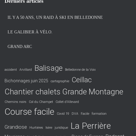
Derniers articles
i
v
IL Y A 50 ANS, UN RAID À SKI EN BELLEDONNE
e
s
LE GALIBIER À VÉLO.
GRAND ARC
Balisage
accident
Arvillard
Belledonne de la Voix
Ceillac
Bichonnages juin 2025
cartographie
Chantier chalets Grande Montagne
Chemins noirs
Col du Champet
Collet d'Allevard
Course facile
Covid 19
DVA
Facile
formation
La Perrière
Grandiose
Hurtières
Isère
juridique