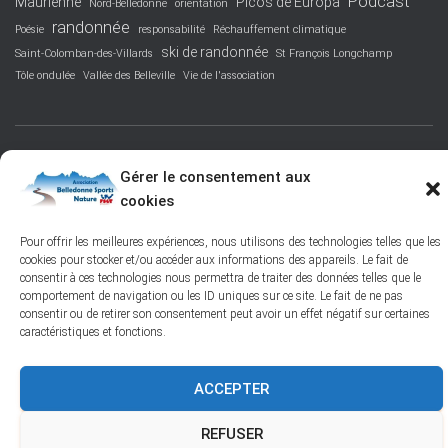
Podcast
Maurienne
Picos de Europa
Nord-Belledonne
orientation
randonnée
Poésie
responsabilité
Réchauffement climatique
ski de randonnée
Saint-Colomban-des-Villards
St François Longchamp
Tôle ondulée
Vallée des Belleville
Vie de l'association
FACEBOOK
PROTECTION DES DONNÉES PERSONNELLES
Gérer le consentement aux
cookies
POLITIQUE DES COOKIES – © 2026
Pour offrir les meilleures expériences, nous utilisons des technologies telles que les
cookies pour stocker et/ou accéder aux informations des appareils. Le fait de
Hestia | Développé par
ThemeIsle
consentir à ces technologies nous permettra de traiter des données telles que le
comportement de navigation ou les ID uniques sur ce site. Le fait de ne pas
consentir ou de retirer son consentement peut avoir un effet négatif sur certaines
caractéristiques et fonctions.
ACCEPTER
REFUSER