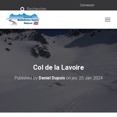
R
Connexion
Rechercher…
e
c
h
e
r
OUVRI
c
h
e
r
:
Col de la Lavoire
Published by
Daniel Dupuis
on
jeu. 25 Jan. 2024