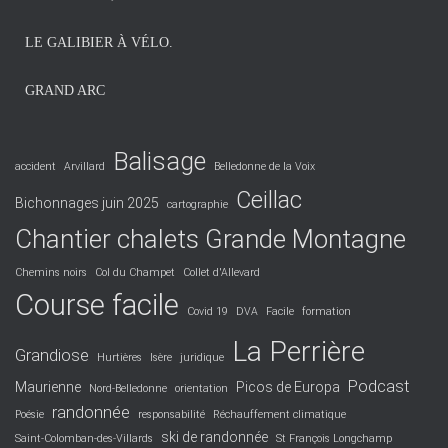
e
s
LE GALIBIER À VÉLO.
GRAND ARC
Balisage
accident
Arvillard
Belledonne de la Voix
Ceillac
Bichonnages juin 2025
cartographie
Chantier chalets Grande Montagne
Chemins noirs
Col du Champet
Collet d'Allevard
Course facile
Covid 19
DVA
Facile
formation
La Perrière
Grandiose
Hurtières
Isère
juridique
Podcast
Maurienne
Picos de Europa
Nord-Belledonne
orientation
randonnée
Poésie
responsabilité
Réchauffement climatique
ski de randonnée
Saint-Colomban-des-Villards
St François Longchamp