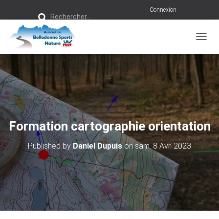
R
Connexion
Rechercher…
e
c
h
e
r
OUVRI
c
h
e
r
:
Formation cartographie orientation
Published by
Daniel Dupuis
on
sam. 8 Avr. 2023