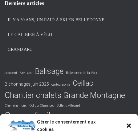
h
Derniers articles
i
v
IL Y A 50 ANS, UN RAID À SKI EN BELLEDONNE
e
s
LE GALIBIER À VÉLO.
GRAND ARC
Balisage
accident
Arvillard
Belledonne de la Voix
Ceillac
Bichonnages juin 2025
cartographie
Chantier chalets Grande Montagne
Chemins noirs
Col du Champet
Collet d'Allevard
Course facile
Covid 19
DVA
Facile
formation
Gérer le consentement aux
La Perrière
cookies
Grandiose
Hurtières
Isère
juridique