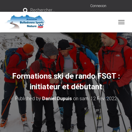
R
Connexion
Rechercher…
e
c
h
e
r
OUVRI
c
h
e
r
:
Formations ski de rando FSGT :
initiateur et débutant
Published by
Daniel Dupuis
on
sam. 12 Fév. 2022