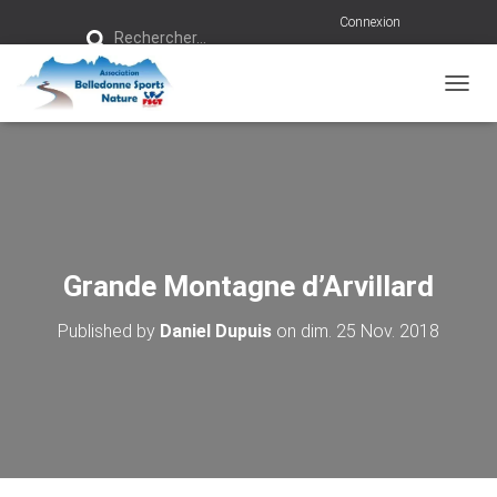
R
Connexion
Rechercher…
e
c
h
e
r
OUVRI
c
h
e
r
:
Grande Montagne d’Arvillard
Published by
Daniel Dupuis
on
dim. 25 Nov. 2018