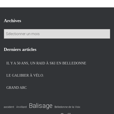
Archives
A
r
c
h
Derniers articles
i
v
IL Y A 50 ANS, UN RAID À SKI EN BELLEDONNE
e
s
LE GALIBIER À VÉLO.
GRAND ARC
Balisage
accident
Arvillard
Belledonne de la Voix