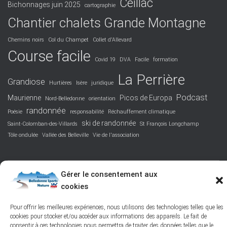
Ceillac
Bichonnages juin 2025
cartographie
Chantier chalets Grande Montagne
Chemins noirs
Col du Champet
Collet d'Allevard
Course facile
Covid 19
DVA
Facile
formation
La Perrière
Grandiose
Hurtières
Isère
juridique
Podcast
Maurienne
Picos de Europa
Nord-Belledonne
orientation
randonnée
Poésie
responsabilité
Réchauffement climatique
ski de randonnée
Saint-Colomban-des-Villards
St François Longchamp
Tôle ondulée
Vallée des Belleville
Vie de l'association
Gérer le consentement aux
FACEBOOK
PROTECTION DES DONNÉES PERSONNELLES
cookies
Pour offrir les meilleures expériences, nous utilisons des technologies telles que les
POLITIQUE DES COOKIES – © 2026
cookies pour stocker et/ou accéder aux informations des appareils. Le fait de
consentir à ces technologies nous permettra de traiter des données telles que le