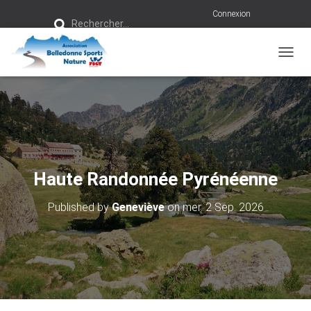
R
Connexion
Rechercher…
e
c
h
e
r
OUVRI
c
h
e
r
:
Haute Randonnée Pyrénéenne
Published by
Geneviève
on
mer. 2 Sep. 2026