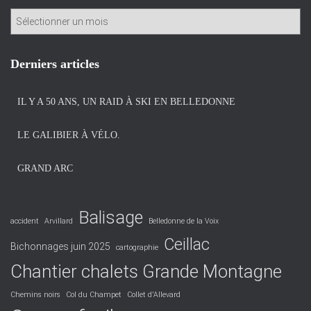
A
r
c
h
Derniers articles
i
v
IL Y A 50 ANS, UN RAID À SKI EN BELLEDONNE
e
s
LE GALIBIER À VÉLO.
GRAND ARC
Balisage
accident
Arvillard
Belledonne de la Voix
Ceillac
Bichonnages juin 2025
cartographie
Chantier chalets Grande Montagne
Chemins noirs
Col du Champet
Collet d'Allevard