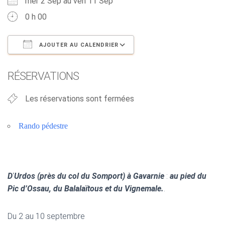
mer 2 Sep au ven 11 Sep
0 h 00
AJOUTER AU CALENDRIER
Télécharger ICS
Calendrier Google
RÉSERVATIONS
Les réservations sont fermées
Rando pédestre
D
‘
Urdos (près du col du Somport)
à Gavarnie
:
au pied du
Pic d’Ossau, du Balalaïtous et du Vignemale.
.
Du 2 au 10 septembre