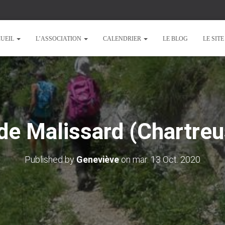
UEIL
L’ASSOCIATION
CALENDRIER
LE BLOG
LE SIT
de Malissard (Chartre
Published by
Geneviève
on
mar. 13 Oct. 2020