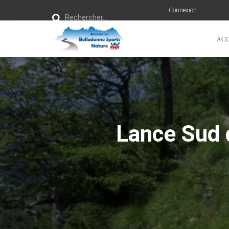
R
Connexion
e
Rechercher…
c
h
e
ACC
r
c
h
e
r
:
Lance Sud 