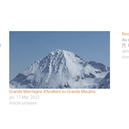
Roc
Au 
0
[?] 
dim
:
Ave
Grande Montagne d’Arvillard ou Grands Moulins
jeu. 17 Mar. 2022
Article similaire