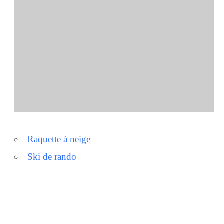
er Google
iCalendar
Offic
Raquette à neige
Ski de rando