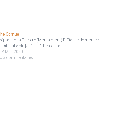
he Cornue
départ de La Perrière (Montaimont) Difficulté de montée
: F Difficulté ski [?] : 1.2 E1 Pente : Faible
. 8 Mar. 2020
c 3 commentaires