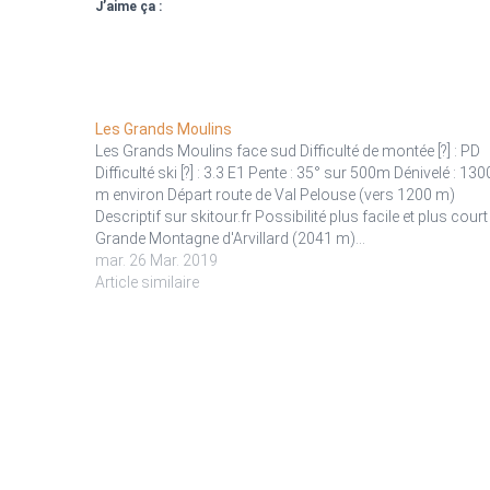
J’aime ça :
Les Grands Moulins
Les Grands Moulins face sud Difficulté de montée [?] : PD
Difficulté ski [?] : 3.3 E1 Pente : 35° sur 500m Dénivelé : 130
m environ Départ route de Val Pelouse (vers 1200 m)
Descriptif sur skitour.fr Possibilité plus facile et plus court 
Grande Montagne d'Arvillard (2041 m)…
mar. 26 Mar. 2019
Article similaire