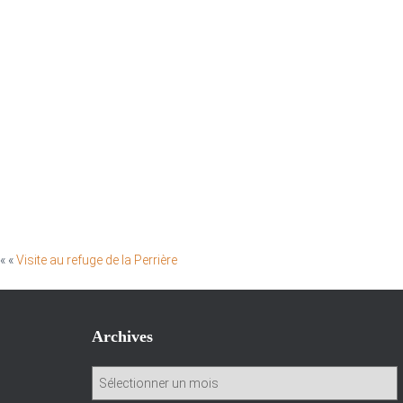
« «
Visite au refuge de la Perrière
Archives
A
r