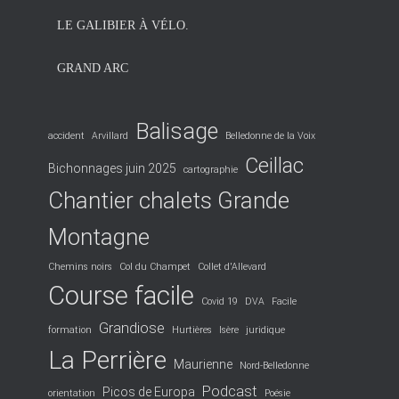
LE GALIBIER À VÉLO.
GRAND ARC
Balisage
accident
Arvillard
Belledonne de la Voix
Ceillac
Bichonnages juin 2025
cartographie
Chantier chalets Grande
Montagne
Chemins noirs
Col du Champet
Collet d'Allevard
Course facile
Covid 19
DVA
Facile
Grandiose
formation
Hurtières
Isère
juridique
La Perrière
Maurienne
Nord-Belledonne
Podcast
Picos de Europa
orientation
Poésie