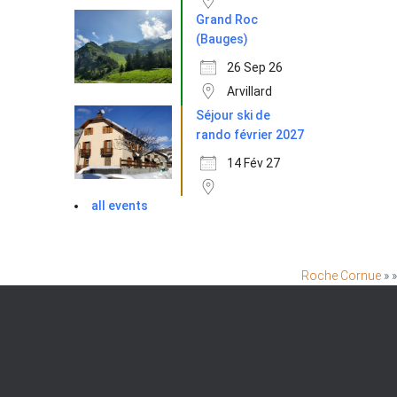
Grand Roc
(Bauges)
26 Sep 26
Arvillard
Séjour ski de
rando février 2027
14 Fév 27
all events
Roche Cornue
» »