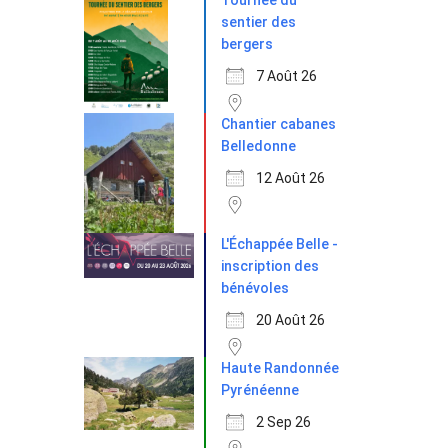
Tournée du
sentier des
bergers
7 Août 26
Chantier cabanes
Belledonne
12 Août 26
L'Échappée Belle -
inscription des
bénévoles
20 Août 26
Haute Randonnée
Pyrénéenne
2 Sep 26