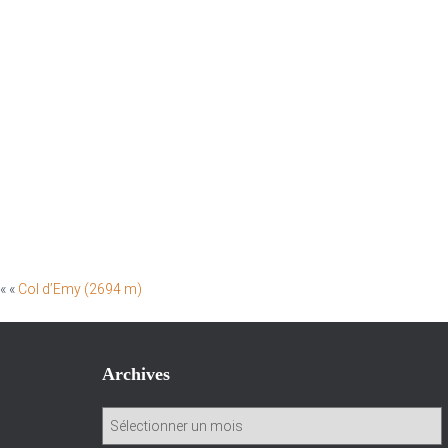
« «
Col d’Emy (2694 m)
Archives
A
r