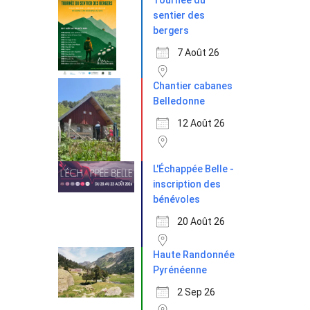
Tournée du
sentier des
bergers
7 Août 26
Chantier cabanes
Belledonne
12 Août 26
L'Échappée Belle -
inscription des
bénévoles
20 Août 26
Haute Randonnée
Pyrénéenne
2 Sep 26