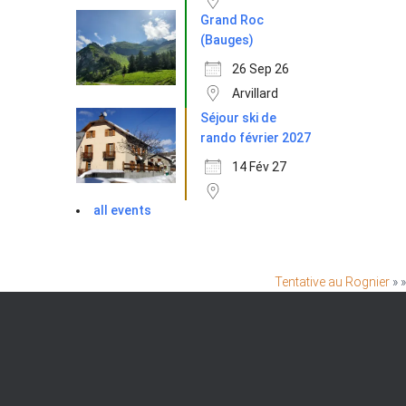
Grand Roc
(Bauges)
26 Sep 26
Arvillard
Séjour ski de
rando février 2027
14 Fév 27
all events
Tentative au Rognier
» »