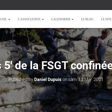
UEIL
L’ASSOCIATION
CALENDRIER
LE BLOG
LE SIT
 5′ de la FSGT confiné
Published by
Daniel Dupuis
on
sam. 13 Mar. 2021