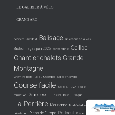
LE GALIBIER À VÉLO.
GRAND ARC
Balisage
accident
Arvillard
Belledonne de la Voix
Ceillac
Bichonnages juin 2025
cartographie
Chantier chalets Grande
Montagne
Chemins noirs
Col du Champet
Collet d'Allevard
Course facile
Covid 19
DVA
Facile
Grandiose
formation
Hurtières
Isère
juridique
La Perrière
Maurienne
Nord-Belledonne
Podcast
Picos de Europa
orientation
Poésie