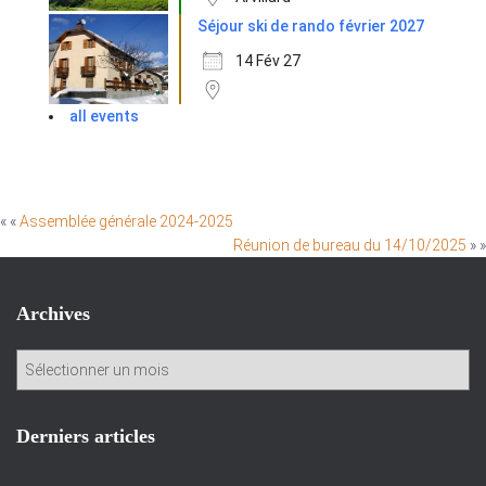
Séjour ski de rando février 2027
14 Fév 27
all events
« «
Assemblée générale 2024-2025
Réunion de bureau du 14/10/2025
» »
Archives
A
r
c
h
Derniers articles
i
v