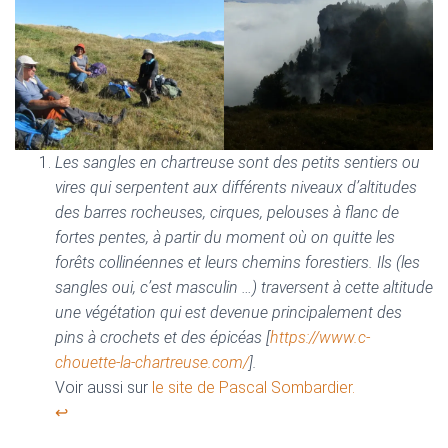
Les sangles en chartreuse sont des petits sentiers ou
vires qui serpentent aux différents niveaux d’altitudes
des barres rocheuses, cirques, pelouses à flanc de
fortes pentes, à partir du moment où on quitte les
forêts collinéennes et leurs chemins forestiers. Ils (les
sangles oui, c’est masculin …) traversent à cette altitude
une végétation qui est devenue principalement des
pins à crochets et des épicéas [
https://www.c-
chouette-la-chartreuse.com/
].
Voir aussi sur
le site de Pascal Sombardier.
↩︎