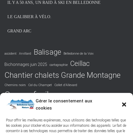
IL Y A 50 ANS, UN RAID À SKI EN BELLEDONNE
e
s
LE GALIBIER À VÉLO.
GRAND ARC
Balisage
accident
Arvillard
Belledonne de la Voix
Ceillac
Bichonnages juin 2025
cartographie
Chantier chalets Grande Montagne
Chemins noirs
Col du Champet
Collet d'Allevard
Course facile
Covid 19
DVA
Facile
formation
Gérer le consentement aux
La Perrière
cookies
Grandiose
Hurtières
Isère
juridique
Podcast
Maurienne
Picos de Europa
Nord-Belledonne
orientation
Pour offrir les meilleures expériences, nous utilisons des technologies telles que
les cookies pour stocker et/ou accéder aux informations des appareils. Le fait de
randonnée
Poésie
responsabilité
Réchauffement climatique
consentir à ces technologies nous permettra de traiter des données telles que le