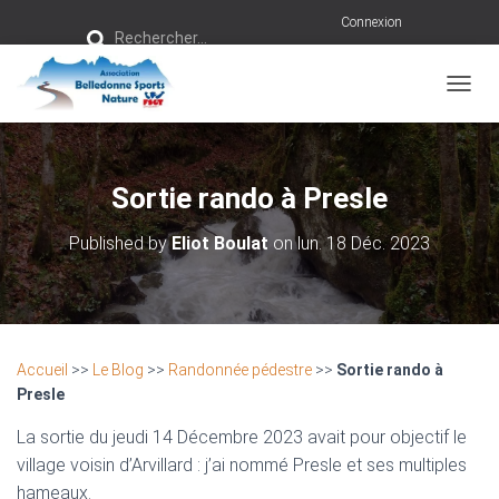
R
Connexion
Rechercher…
e
c
h
e
r
OUVRI
c
h
e
r
Sortie rando à Presle
:
Published by
Eliot Boulat
on
lun. 18 Déc. 2023
Accueil
>>
Le Blog
>>
Randonnée pédestre
>>
Sortie rando à
Presle
La sortie du jeudi 14 Décembre 2023 avait pour objectif le
village voisin d’Arvillard : j’ai nommé Presle et ses multiples
hameaux.