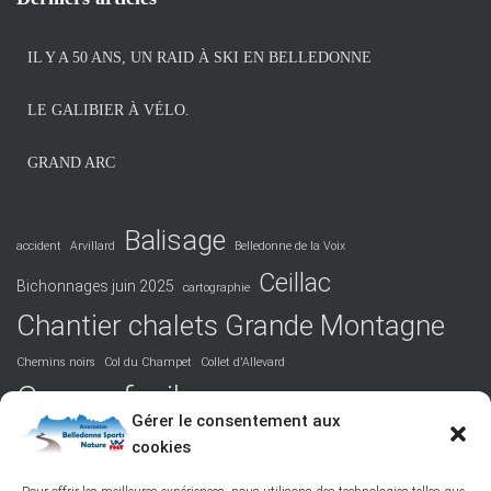
i
v
IL Y A 50 ANS, UN RAID À SKI EN BELLEDONNE
e
s
LE GALIBIER À VÉLO.
GRAND ARC
Balisage
accident
Arvillard
Belledonne de la Voix
Ceillac
Bichonnages juin 2025
cartographie
Chantier chalets Grande Montagne
Chemins noirs
Col du Champet
Collet d'Allevard
Course facile
Covid 19
DVA
Facile
formation
Gérer le consentement aux
La Perrière
cookies
Grandiose
Hurtières
Isère
juridique
Podcast
Maurienne
Picos de Europa
Nord-Belledonne
orientation