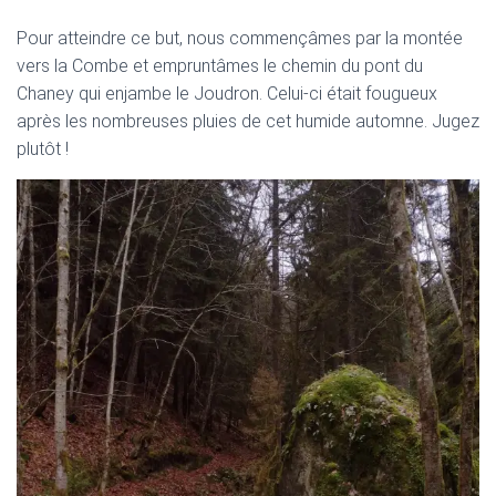
Pour atteindre ce but, nous commençâmes par la montée
vers la Combe et empruntâmes le chemin du pont du
Chaney qui enjambe le Joudron. Celui-ci était fougueux
après les nombreuses pluies de cet humide automne. Jugez
plutôt !