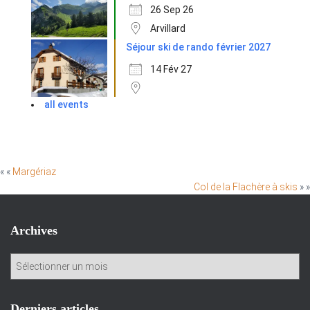
26 Sep 26
Arvillard
Séjour ski de rando février 2027
14 Fév 27
all events
« «
Margériaz
Col de la Flachère à skis
» »
Archives
A
r
c
h
Derniers articles