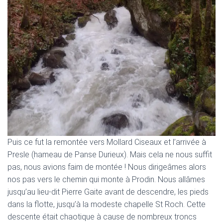
Puis ce fut la remontée vers Mollard Ciseaux et l’arrivée à
Presle (hameau de Panse Durieux). Mais cela ne nous suffit
pas, nous avions faim de montée ! Nous dirigeâmes alors
nos pas vers le chemin qui monte à Prodin. Nous allâmes
jusqu’au lieu-dit Pierre Gaite avant de descendre, les pieds
dans la flotte, jusqu’à la modeste chapelle St Roch. Cette
descente était chaotique à cause de nombreux troncs