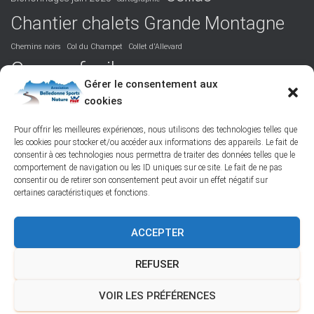
Chantier chalets Grande Montagne
Chemins noirs
Col du Champet
Collet d'Allevard
Course facile
Covid 19
DVA
Facile
formation
Gérer le consentement aux
La Perrière
cookies
Grandiose
Hurtières
Isère
juridique
Podcast
Maurienne
Picos de Europa
Nord-Belledonne
orientation
Pour offrir les meilleures expériences, nous utilisons des technologies telles que
les cookies pour stocker et/ou accéder aux informations des appareils. Le fait de
randonnée
Poésie
responsabilité
Réchauffement climatique
consentir à ces technologies nous permettra de traiter des données telles que le
ski de randonnée
Saint-Colomban-des-Villards
St François Longchamp
comportement de navigation ou les ID uniques sur ce site. Le fait de ne pas
Tôle ondulée
Vallée des Belleville
Vie de l'association
consentir ou de retirer son consentement peut avoir un effet négatif sur
certaines caractéristiques et fonctions.
ACCEPTER
FACEBOOK
PROTECTION DES DONNÉES PERSONNELLES
REFUSER
POLITIQUE DES COOKIES – © 2026
VOIR LES PRÉFÉRENCES
Hestia | Développé par
ThemeIsle