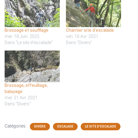
Brossage et soufflage
Chantier site d’escalade
mer. 18 Juin. 2025
ven. 16 Avr. 2021
Dans "Le site d'escalade"
Dans "Divers"
Brossage, effeuillage,
balayage
mer. 21 Avr. 2021
Dans "Divers"
Catégories :
DIVERS
ESCALADE
LE SITE D'ESCALADE