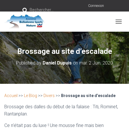
R
Connexion
Rechercher…
e
c
h
e
r
OUVRI
c
h
e
r
Brossage au site d’escalade
:
Published by
Daniel Dupuis
on
mar. 2 Juin. 2020
Accueil
>>
Le Blog
>>
Divers
>>
Brossage au site d’escalade
Brossage des dalles du début de la falaise : Titi, Rominet,
Rantanplan.
Ce n’était pas du luxe ! Une mousse fine mais bien