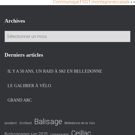
Communiqué FSGT montagne-escalade
» »
Archives
A
r
c
h
Derniers articles
i
v
IL Y A 50 ANS, UN RAID À SKI EN BELLEDONNE
e
s
LE GALIBIER À VÉLO.
GRAND ARC
Balisage
accident
Arvillard
Belledonne de la Voix
Ceillac
Bichonnages juin 2025
cartographie