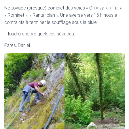
Nettoyage (presque) complet des voies « On y va », « Titi »,
« Rominet », « Rantanplan ». Une averse vers 16 h nous a
contraints à terminer le soufflage sous la pluie.
Il faudra encore quelques séances.
Farès, Daniel.