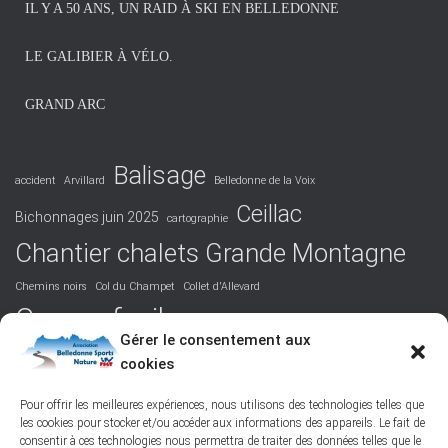
IL Y A 50 ANS, UN RAID À SKI EN BELLEDONNE
e
s
LE GALIBIER À VÉLO.
GRAND ARC
Balisage
accident
Arvillard
Belledonne de la Voix
Ceillac
Bichonnages juin 2025
cartographie
Chantier chalets Grande Montagne
Chemins noirs
Col du Champet
Collet d'Allevard
Course facile
Covid 19
DVA
Facile
formation
Gérer le consentement aux
La Perrière
cookies
Grandiose
Hurtières
Isère
juridique
Podcast
Maurienne
Picos de Europa
Nord-Belledonne
orientation
Pour offrir les meilleures expériences, nous utilisons des technologies telles que
les cookies pour stocker et/ou accéder aux informations des appareils. Le fait de
randonnée
Poésie
responsabilité
Réchauffement climatique
consentir à ces technologies nous permettra de traiter des données telles que le