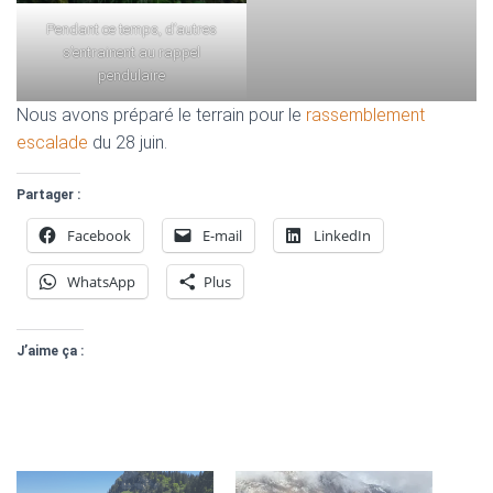
Pendant ce temps, d’autres
s’entrainent au rappel
pendulaire
Nous avons préparé le terrain pour le
rassemblement
escalade
du 28 juin.
Partager :
Facebook
E-mail
LinkedIn
WhatsApp
Plus
J’aime ça :