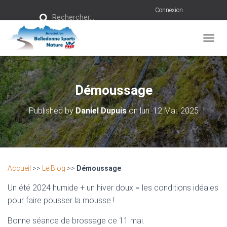
R
Connexion
Rechercher…
e
c
h
e
r
OUVRI
c
h
e
r
Démoussage
:
Published by
Daniel Dupuis
on
lun. 12 Mai. 2025
Accueil
>>
Le Blog
>>
Démoussage
Un été 2024 humide + un hiver doux = les conditions idéales
pour faire pousser la mousse !
Bonne séance de brossage ce 11 mai.