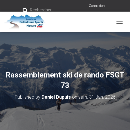
R
Connexion
Rechercher…
e
c
h
e
r
OUVRI
c
h
e
r
:
Rassemblement ski de rando FSGT
73
Published by
Daniel Dupuis
on
sam. 31 Jan. 2026