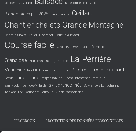
Balisage
accident
Arvillard
Belledonne de la Voix
Ceillac
Bichonnages juin 2025
cartographie
Chantier chalets Grande Montagne
Chemins noirs
Col du Champet
Collet d'Allevard
Course facile
Covid 19
DVA
Facile
formation
La Perrière
Grandiose
Hurtières
Isère
juridique
Podcast
Maurienne
Picos de Europa
Nord-Belledonne
orientation
randonnée
Poésie
responsabilité
Réchauffement climatique
ski de randonnée
Saint-Colomban-des-Villards
St François Longchamp
Tôle ondulée
Vallée des Belleville
Vie de l'association
FACEBOOK
PROTECTION DES DONNÉES PERSONNELLES
POLITIQUE DES COOKIES – © 2026