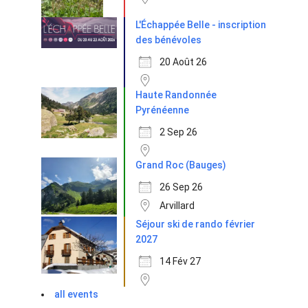
L'Échappée Belle - inscription
des bénévoles
20 Août 26
Haute Randonnée
Pyrénéenne
2 Sep 26
Grand Roc (Bauges)
26 Sep 26
Arvillard
Séjour ski de rando février
2027
14 Fév 27
all events