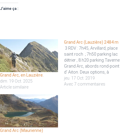
J’aime ça :
Grand Arc (Lauzière) 2484 m
3 RDV : 7h45, Arvillard, place
saint roch ; 7h50 parking lac
détrier ; 8 h20 parking Taverne
Grand Arc, abords rond-point
d' Aiton. Deux options, à
Grand Arc, en Lauzière.
décider ensemble au dernier
jeu. 17 Oct. 2019
dim. 19 Oct. 2025
point de rendez-vous, Taverne
Avec 7 commentaires
Article similaire
de l'Arc : Par versant sud,
depuis parking du Chenalet
(1700 m) au-dessus de
Montsapey;…
Grand Arc (Maurienne)