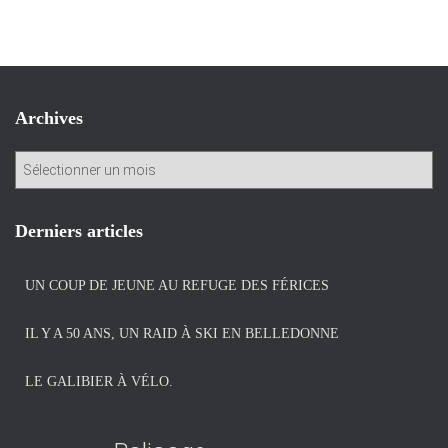
Archives
A
r
c
h
Derniers articles
i
v
UN COUP DE JEUNE AU REFUGE DES FÉRICES
e
s
IL Y A 50 ANS, UN RAID À SKI EN BELLEDONNE
LE GALIBIER À VÉLO.