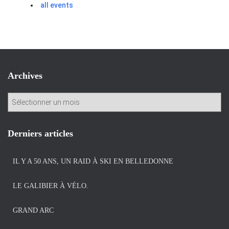
all events
Archives
A
r
c
h
Derniers articles
i
v
IL Y A 50 ANS, UN RAID À SKI EN BELLEDONNE
e
s
LE GALIBIER À VÉLO.
GRAND ARC