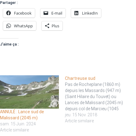
Partager :
Facebook
E-mail
LinkedIn
WhatsApp
Plus
J’aime ça :
Chartreuse sud
Pas de Rocheplane (1860 m)
depuis les Massards (947 m)
(Saint Hilaire du Touvet) ou
Lances de Malissard (2045 m)
depuis col de Marcieu (1045
ANNULÉ : Lance sud de
m). Dénivelée environ 1000 m.
jeu. 15 Nov. 2018
Malissard (2045 m)
A priori, pas ou peu de neige,
Article similaire
sam. 15 Juin. 2024
peut-être sous le col de
Article similaire
Bellefond ? Bonnes