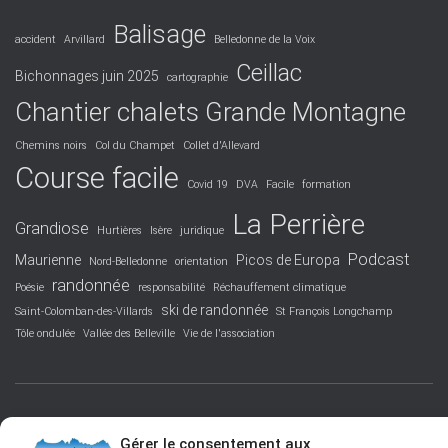
Balisage
accident
Arvillard
Belledonne de la Voix
Ceillac
Bichonnages juin 2025
cartographie
Chantier chalets Grande Montagne
Chemins noirs
Col du Champet
Collet d'Allevard
Course facile
Covid 19
DVA
Facile
formation
La Perrière
Grandiose
Hurtières
Isère
juridique
Podcast
Maurienne
Picos de Europa
Nord-Belledonne
orientation
randonnée
Poésie
responsabilité
Réchauffement climatique
ski de randonnée
Saint-Colomban-des-Villards
St François Longchamp
Tôle ondulée
Vallée des Belleville
Vie de l'association
FACEBOOK
PROTECTION DES DONNÉES PERSONNELLES
Gérer le consentement aux