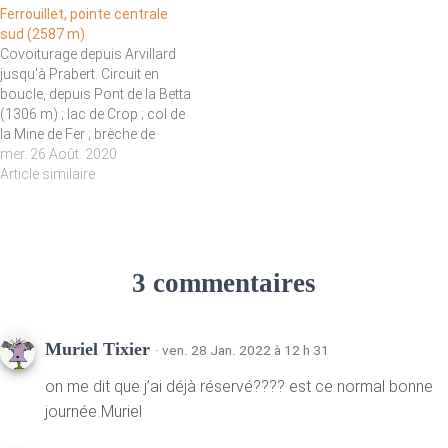
chaussures et bâtons de
Ferrouillet, pointe centrale
rando.…
sud (2587 m)
Covoiturage depuis Arvillard
jusqu'à Prabert. Circuit en
boucle, depuis Pont de la Betta
(1306 m) ; lac de Crop ; col de
la Mine de Fer ; brèche de
Roche Fendue ; sommet
mer. 26 Août. 2020
facultatif du Ferrouillet, pointe
Article similaire
centrale sud ; retour par le Pas
de la Coche et le habert…
3 commentaires
Muriel Tixier
· ven. 28 Jan. 2022 à 12 h 31
on me dit que j’ai déjà réservé???? est ce normal bonne
journée Muriel