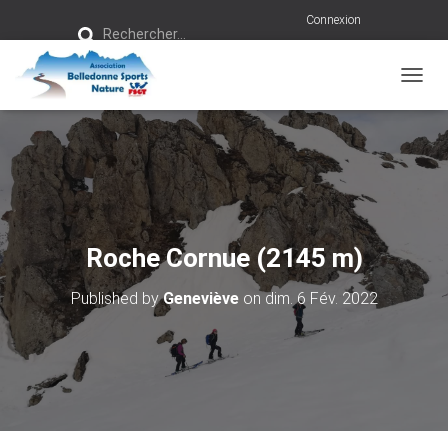
R
Connexion
Rechercher…
e
c
h
e
r
OUVRI
c
h
e
r
:
Roche Cornue (2145 m)
Published by
Geneviève
on
dim. 6 Fév. 2022