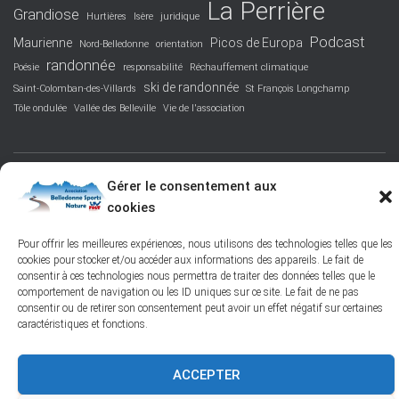
La Perrière
Grandiose
Hurtières
Isère
juridique
Podcast
Maurienne
Picos de Europa
Nord-Belledonne
orientation
randonnée
Poésie
responsabilité
Réchauffement climatique
ski de randonnée
Saint-Colomban-des-Villards
St François Longchamp
Tôle ondulée
Vallée des Belleville
Vie de l'association
Gérer le consentement aux
FACEBOOK
PROTECTION DES DONNÉES PERSONNELLES
cookies
POLITIQUE DES COOKIES – © 2026
Pour offrir les meilleures expériences, nous utilisons des technologies telles que les
cookies pour stocker et/ou accéder aux informations des appareils. Le fait de
consentir à ces technologies nous permettra de traiter des données telles que le
Hestia | Développé par
ThemeIsle
comportement de navigation ou les ID uniques sur ce site. Le fait de ne pas
consentir ou de retirer son consentement peut avoir un effet négatif sur certaines
caractéristiques et fonctions.
ACCEPTER