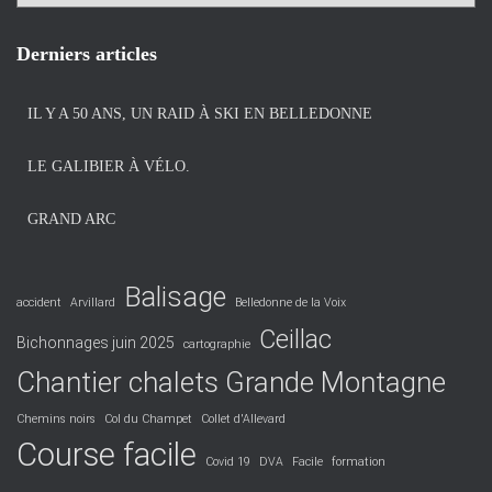
r
c
h
Derniers articles
i
v
IL Y A 50 ANS, UN RAID À SKI EN BELLEDONNE
e
s
LE GALIBIER À VÉLO.
GRAND ARC
Balisage
accident
Arvillard
Belledonne de la Voix
Ceillac
Bichonnages juin 2025
cartographie
Chantier chalets Grande Montagne
Chemins noirs
Col du Champet
Collet d'Allevard
Course facile
Covid 19
DVA
Facile
formation