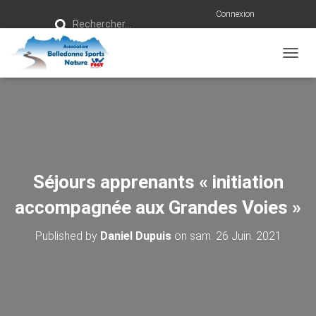
R
Connexion
Rechercher…
e
c
h
e
r
OUVRI
c
h
e
r
:
Séjours apprenants « initiation
accompagnée aux Grandes Voies »
Published by
Daniel Dupuis
on
sam. 26 Juin. 2021