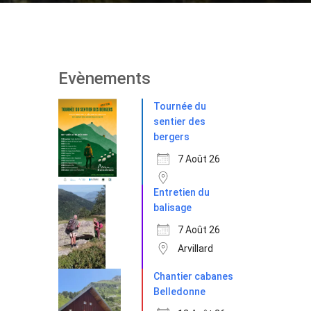
Evènements
Tournée du
sentier des
bergers
7 Août 26
Entretien du
balisage
7 Août 26
Arvillard
Chantier cabanes
Belledonne