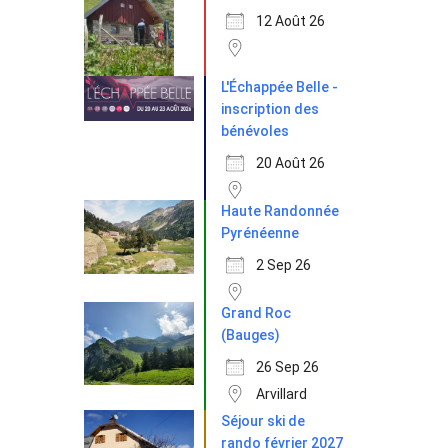
12 Août 26
L'Échappée Belle -
inscription des
bénévoles
20 Août 26
Haute Randonnée
Pyrénéenne
2 Sep 26
Grand Roc
(Bauges)
26 Sep 26
Arvillard
Séjour ski de
rando février 2027