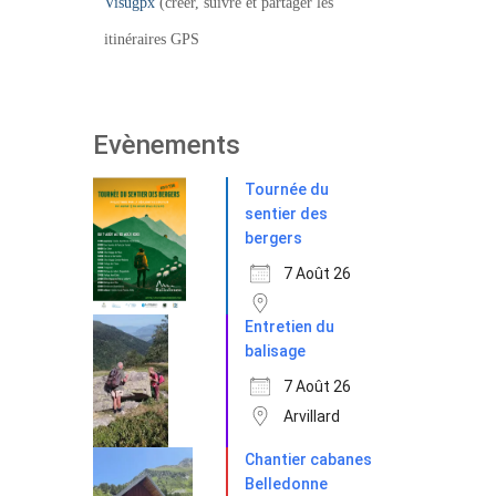
Visugpx
(créer, suivre et partager les
itinéraires GPS
Evènements
Tournée du
sentier des
bergers
7 Août 26
Entretien du
balisage
7 Août 26
Arvillard
Chantier cabanes
Belledonne