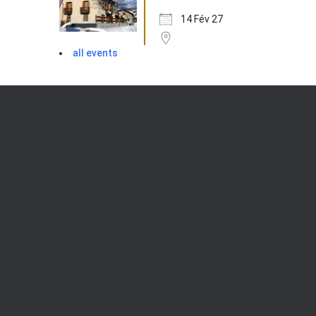
14 Fév 27
all events