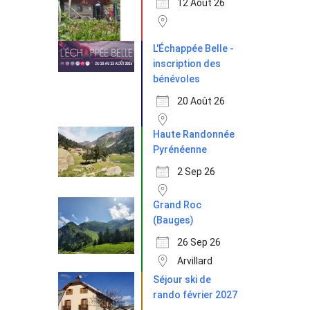
12 Août 26
L'Échappée Belle -
inscription des
bénévoles
20 Août 26
Haute Randonnée
Pyrénéenne
2 Sep 26
Grand Roc
(Bauges)
26 Sep 26
Arvillard
Séjour ski de
rando février 2027