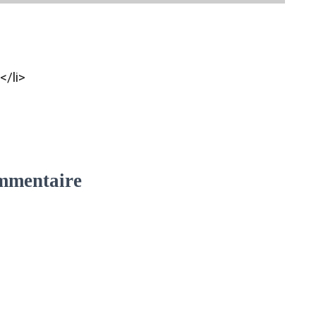
/li>
mmentaire
e