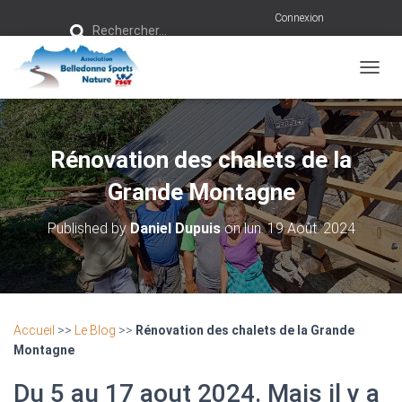
R
Connexion
Rechercher…
e
c
h
e
r
OUVRI
c
h
e
r
Rénovation des chalets de la
:
Grande Montagne
Published by
Daniel Dupuis
on
lun. 19 Août. 2024
Accueil
>>
Le Blog
>>
Rénovation des chalets de la Grande
Montagne
Du 5 au 17 aout 2024. Mais il y a