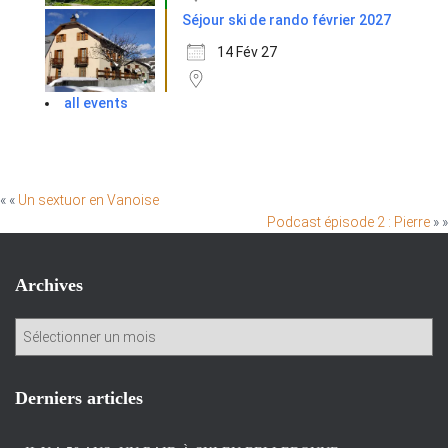
Séjour ski de rando février 2027
14 Fév 27
all events
« «
Un sextuor en Vanoise
Podcast épisode 2 : Pierre
» »
Archives
A
r
c
h
Derniers articles
i
v