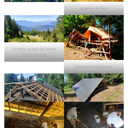
Le camp du Haut
Le camp au bas de l’ancien
satde de neige
Des scouts batisseurs !