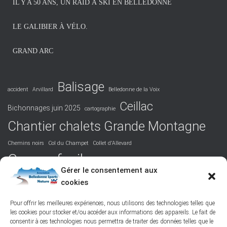
IL Y A 50 ANS, UN RAID À SKI EN BELLEDONNE
e
s
LE GALIBIER À VÉLO.
GRAND ARC
Balisage
accident
Arvillard
Belledonne de la Voix
Ceillac
Bichonnages juin 2025
cartographie
Chantier chalets Grande Montagne
Chemins noirs
Col du Champet
Collet d'Allevard
Course facile
Covid 19
DVA
Facile
formation
Gérer le consentement aux
La Perrière
cookies
Grandiose
Hurtières
Isère
juridique
Podcast
Maurienne
Picos de Europa
Nord-Belledonne
orientation
Pour offrir les meilleures expériences, nous utilisons des technologies telles que
les cookies pour stocker et/ou accéder aux informations des appareils. Le fait de
randonnée
Poésie
responsabilité
Réchauffement climatique
consentir à ces technologies nous permettra de traiter des données telles que le
ski de randonnée