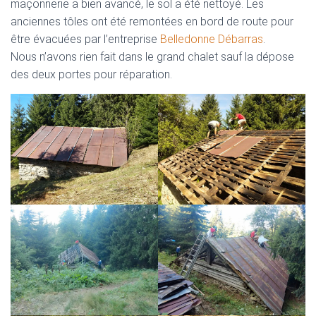
maçonnerie a bien avancé, le sol a été nettoyé. Les
anciennes tôles ont été remontées en bord de route pour
être évacuées par l’entreprise
Belledonne Débarras
.
Nous n’avons rien fait dans le grand chalet sauf la dépose
des deux portes pour réparation.