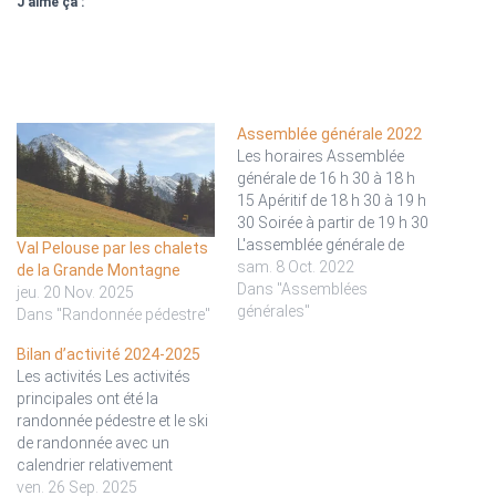
J’aime ça :
Assemblée générale 2022
Les horaires Assemblée
générale de 16 h 30 à 18 h
15 Apéritif de 18 h 30 à 19 h
30 Soirée à partir de 19 h 30
L'assemblée générale de
Val Pelouse par les chalets
Belledonne Sports Nature
sam. 8 Oct. 2022
de la Grande Montagne
aura lieu samedi 15 octobre
Dans "Assemblées
jeu. 20 Nov. 2025
2022 de 16 h 30 à 18 h 15
générales"
Dans "Randonnée pédestre"
Ordre du…
Bilan d’activité 2024-2025
Les activités Les activités
principales ont été la
randonnée pédestre et le ski
de randonnée avec un
calendrier relativement
fourni, mais avec,
ven. 26 Sep. 2025