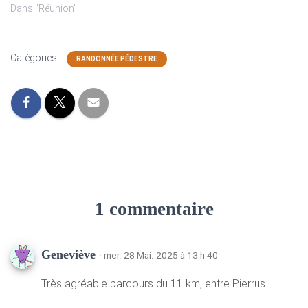
généralement, une faible
Dans "Réunion"
participation à chaque
sortie. Très peu d'adhérents
proposent des sorties. Pas
Catégories :
RANDONNÉE PÉDESTRE
d'alpinisme, de via ferrata,
peu d'escalade et peu de
travaux sur le site de…
1 commentaire
Geneviève
· mer. 28 Mai. 2025 à 13 h 40
Très agréable parcours du 11 km, entre Pierrus !