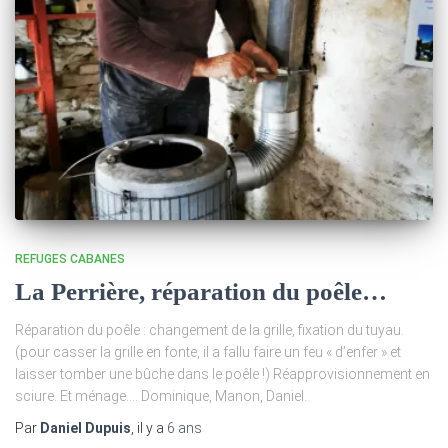
REFUGES CABANES
La Perrière, réparation du poêle…
Réparation du poêle : changement de la grille, fixation du tuyau.
(pour casser la grille en fonte, il a fallu faire un feu « d’enfer » et
laisser tomber une bûche dans le poêle !) Réapprovisionnement en
sciure. Et ménage…. Dominique, Manon, Daniel.
Par
Daniel Dupuis
, il y a
6 ans