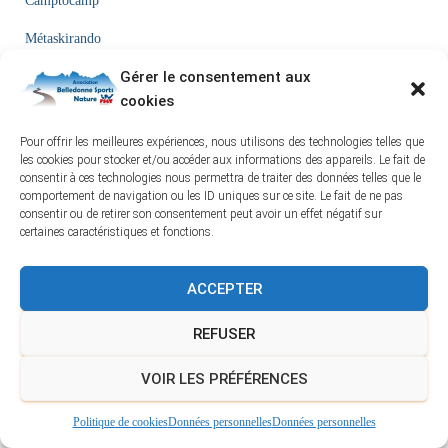
Camptocamp
Métaskirando
Gérer le consentement aux
Cartographie - GPS
cookies
Visugpx
(créer, suivre et partager les itinéraires GPS
Pour offrir les meilleures expériences, nous utilisons des technologies telles que
les cookies pour stocker et/ou accéder aux informations des appareils. Le fait de
consentir à ces technologies nous permettra de traiter des données telles que le
comportement de navigation ou les ID uniques sur ce site. Le fait de ne pas
Evènements
consentir ou de retirer son consentement peut avoir un effet négatif sur
certaines caractéristiques et fonctions.
Tournée du sentier des bergers
ACCEPTER
7 Août 26
REFUSER
Chantier cabanes Belledonne
VOIR LES PRÉFÉRENCES
12 Août 26
Politique de cookies
Données personnelles
Données personnelles