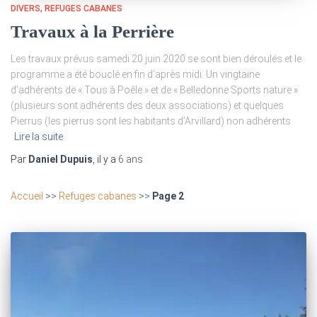
DIVERS
REFUGES CABANES
Travaux à la Perrière
Les travaux prévus samedi 20 juin 2020 se sont bien déroulés et le
programme a été bouclé en fin d’après midi. Un vingtaine
d’adhérents de « Tous à Poêle » et de « Belledonne Sports nature »
(plusieurs sont adhérents des deux associations) et quelques
Pierrus (les pierrus sont les habitants d’Arvillard) non adhérents
Lire la suite
Par
Daniel Dupuis
, il y a
6 ans
Accueil
>>
Refuges cabanes
>>
Page 2