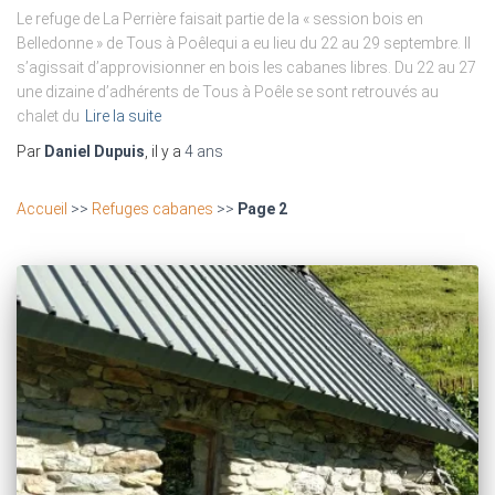
Le refuge de La Perrière faisait partie de la « session bois en
Belledonne » de Tous à Poêlequi a eu lieu du 22 au 29 septembre. Il
s’agissait d’approvisionner en bois les cabanes libres. Du 22 au 27
une dizaine d’adhérents de Tous à Poêle se sont retrouvés au
chalet du
Lire la suite
Par
Daniel Dupuis
, il y a
4 ans
Accueil
>>
Refuges cabanes
>>
Page 2