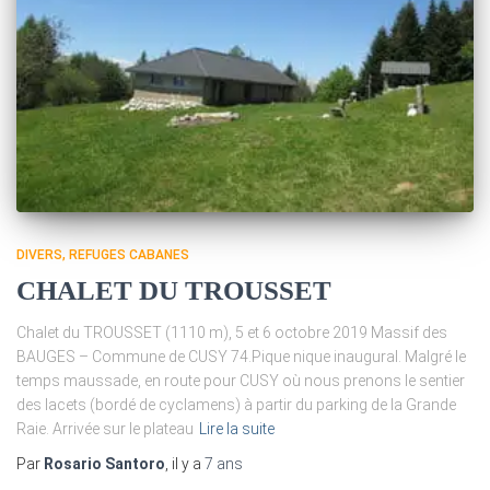
DIVERS
REFUGES CABANES
CHALET DU TROUSSET
Chalet du TROUSSET (1110 m), 5 et 6 octobre 2019 Massif des
BAUGES – Commune de CUSY 74.Pique nique inaugural. Malgré le
temps maussade, en route pour CUSY où nous prenons le sentier
des lacets (bordé de cyclamens) à partir du parking de la Grande
Raie. Arrivée sur le plateau
Lire la suite
Par
Rosario Santoro
, il y a
7 ans