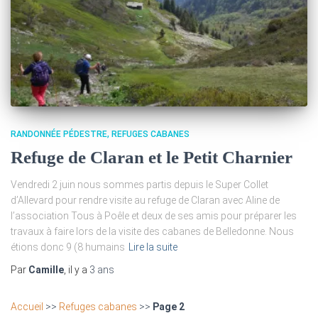
RANDONNÉE PÉDESTRE
REFUGES CABANES
Refuge de Claran et le Petit Charnier
Vendredi 2 juin nous sommes partis depuis le Super Collet
d’Allevard pour rendre visite au refuge de Claran avec Aline de
l’association Tous à Poêle et deux de ses amis pour préparer les
travaux à faire lors de la visite des cabanes de Belledonne. Nous
étions donc 9 (8 humains
Lire la suite
Par
Camille
, il y a
3 ans
Accueil
>>
Refuges cabanes
>>
Page 2