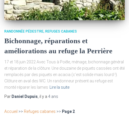
RANDONNÉE PÉDESTRE
REFUGES CABANES
Bichonnage, réparations et
améliorations au refuge la Perrière
17 et 18 juin 2022 Avec Tous à Poêle, ménage, bichonnage général
et réparation de la clôture. Une douzaine de piquets cassées ont été
remplacés par des piquets en acacia (c’est solide mais lourd !).
Clôture en aval des WC. Un randonneur présent au refuge est
monté réparer les lames
Lire la suite
Par
Daniel Dupuis
, il y a
4 ans
Accueil
>>
Refuges cabanes
>>
Page 2