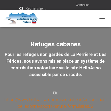
R
Connexion
Rechercher…
e
c
h
e
r
OUVRI
c
h
e
r
Refuges cabanes
:
Pour les refuges non gardés de La Perrière et Les
Férices, nous avons mis en place un système de
contribution volontaire via le site HelloAsso
accessible par ce qrcode.
Ou
https://www.helloasso.com/associations/association-
belledonne-sports-nature/formulaires/2