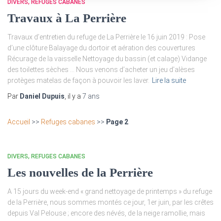
DIVERS
REFUGES CABANES
Travaux à La Perrière
Travaux d’entretien du refuge de La Perrière le 16 juin 2019 : Pose
d’une clôture Balayage du dortoir et aération des couvertures
Récurage de la vaisselle Nettoyage du bassin (et calage) Vidange
des toilettes sèches … Nous venons d’acheter un jeu d’alèses
protèges matelas de façon à pouvoir les laver.
Lire la suite
Par
Daniel Dupuis
, il y a
7 ans
Accueil
>>
Refuges cabanes
>>
Page 2
DIVERS
REFUGES CABANES
Les nouvelles de la Perrière
A 15 jours du week-end « grand nettoyage de printemps » du refuge
de la Perrière, nous sommes montés ce jour, 1er juin, par les crêtes
depuis Val Pelouse ; encore des névés, de la neige ramollie, mais