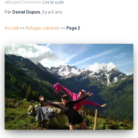
altitudesComme la
Lire la suite
Par
Daniel Dupuis
, il y a
6 ans
Accueil
>>
Refuges cabanes
>>
Page 2