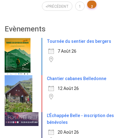
Pagination
PRÉCÉDENT
1
2
des
Evènements
publications
Tournée du sentier des bergers
7 Août 26
Chantier cabanes Belledonne
12 Août 26
L'Échappée Belle - inscription des
bénévoles
20 Août 26