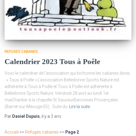
REFUGES CABANES
Calendrier 2023 Tous à Poêle
Voici le calendrier de l’association qui bichonne les cabanes libres
: « Tous à Poêle ».L’association Belledonne Sports Nature est
adhérente à Tous à Poêle et Tous à Poêle est adhérente à
Belledonne Sports Nature. Vendredi 28 avril au lundi 1er
maiChantier à la chapelle St SauveurBaronnies Provençales
(Barret-sur-Méouge-05) Suite du
Lire la suite
Par
Daniel Dupuis
, il y a
3 ans
Accueil
>>
Refuges cabanes
>>
Page 2