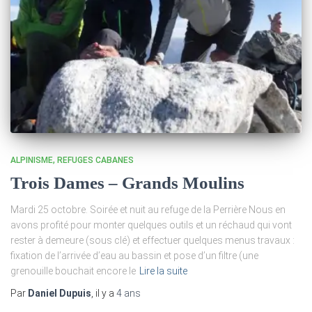
ALPINISME
REFUGES CABANES
Trois Dames – Grands Moulins
Mardi 25 octobre. Soirée et nuit au refuge de la Perrière Nous en
avons profité pour monter quelques outils et un réchaud qui vont
rester à demeure (sous clé) et effectuer quelques menus travaux :
fixation de l’arrivée d’eau au bassin et pose d’un filtre (une
grenouille bouchait encore le
Lire la suite
Par
Daniel Dupuis
, il y a
4 ans