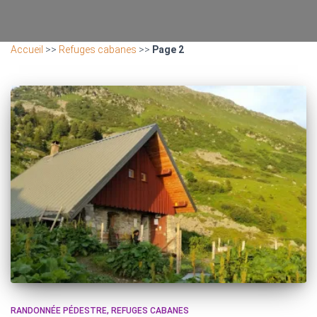
Accueil
>>
Refuges cabanes
>>
Page 2
RANDONNÉE PÉDESTRE
REFUGES CABANES