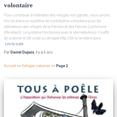
volontaire
Pour contribuer à l’entretien des refuges non gardés, nous avons
mis en place un système de contribution volontaire pour les
utilisateurs des refuges de la Perrière et des Férices (commune
d’Arvillard). Le système fonctionne avec le site HelloAsso. Il suffit
de scanner le QR code ou de taper http://bit.ly/arvillard dans
Lire la suite
Par
Daniel Dupuis
, il y a
6 ans
Accueil
>>
Refuges cabanes
>>
Page 2