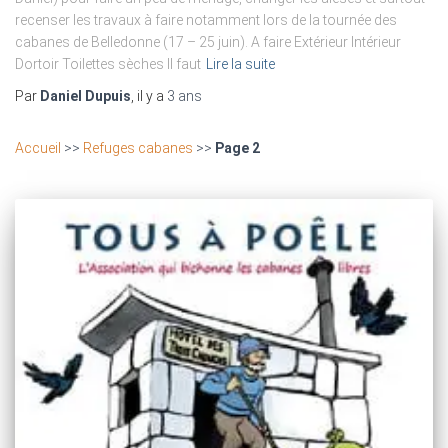
recenser les travaux à faire notamment lors de la tournée des
cabanes de Belledonne (17 – 25 juin). A faire Extérieur Intérieur
Dortoir Toilettes sèches Il faut
Lire la suite
Par
Daniel Dupuis
, il y a
3 ans
Accueil
>>
Refuges cabanes
>>
Page 2