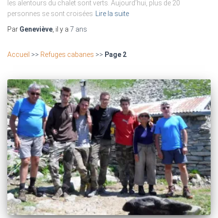
les alentours du chalet sont verts. Aujourd’hui, plus de 20
personnes se sont croisées
Lire la suite
Par
Geneviève
, il y a
7 ans
Accueil
>>
Refuges cabanes
>>
Page 2