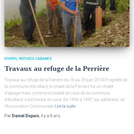
DIVERS
REFUGES CABANES
Travaux au refuge de la Perrière
Travaux au refuge de la Perrière du 18 au 29 juin 2018 Propriété de
la commune d’Arvillard, le chalet de la Perrière fut un chalet
d’alpage mais comme la totalité de ceux de la commune
d’Arvillard, il est tombé en ruine. De 1994 à 1997, les adhérents de
l’Association Communale
Lire la suite
Par
Daniel Dupuis
, il y a
8 ans