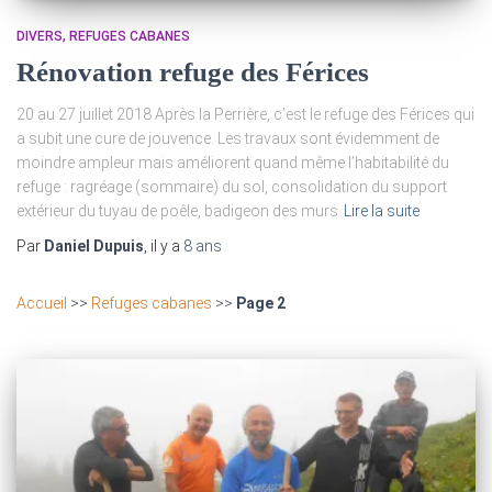
DIVERS
REFUGES CABANES
Rénovation refuge des Férices
20 au 27 juillet 2018 Après la Perrière, c’est le refuge des Férices qui
a subit une cure de jouvence. Les travaux sont évidemment de
moindre ampleur mais améliorent quand même l’habitabilité du
refuge : ragréage (sommaire) du sol, consolidation du support
extérieur du tuyau de poêle, badigeon des murs
Lire la suite
Par
Daniel Dupuis
, il y a
8 ans
Accueil
>>
Refuges cabanes
>>
Page 2