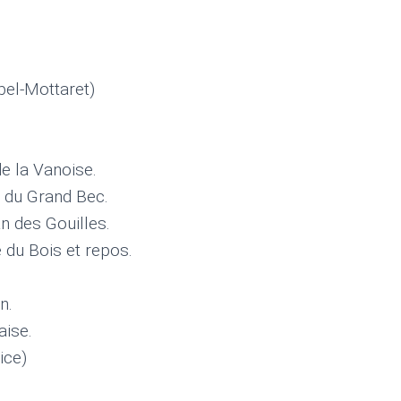
bel-Mottaret)
.
de la Vanoise.
e du Grand Bec.
n des Gouilles.
 du Bois et repos.
n.
aise.
ice)