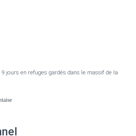
er Google
iCalendar
Offic
 9 jours en refuges gardés dans le massif de la
taise
nnel