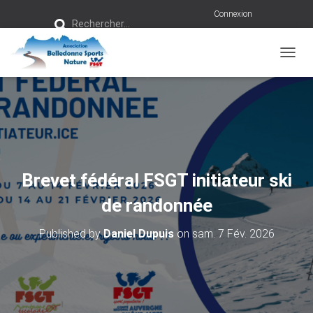
R
Connexion
Rechercher…
e
c
h
e
r
OUVRI
c
h
e
r
:
Brevet fédéral FSGT initiateur ski
de randonnée
Published by
Daniel Dupuis
on
sam. 7 Fév. 2026