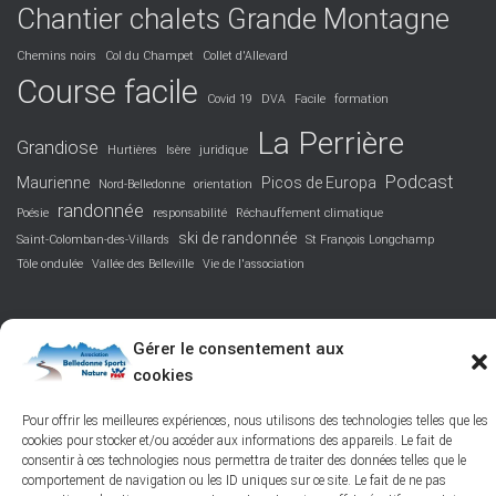
Chantier chalets Grande Montagne
Chemins noirs
Col du Champet
Collet d'Allevard
Course facile
Covid 19
DVA
Facile
formation
La Perrière
Grandiose
Hurtières
Isère
juridique
Podcast
Maurienne
Picos de Europa
Nord-Belledonne
orientation
randonnée
Poésie
responsabilité
Réchauffement climatique
ski de randonnée
Saint-Colomban-des-Villards
St François Longchamp
Tôle ondulée
Vallée des Belleville
Vie de l'association
Gérer le consentement aux
FACEBOOK
PROTECTION DES DONNÉES PERSONNELLES
cookies
Pour offrir les meilleures expériences, nous utilisons des technologies telles que les
POLITIQUE DES COOKIES – © 2026
cookies pour stocker et/ou accéder aux informations des appareils. Le fait de
consentir à ces technologies nous permettra de traiter des données telles que le
Hestia | Développé par
ThemeIsle
comportement de navigation ou les ID uniques sur ce site. Le fait de ne pas