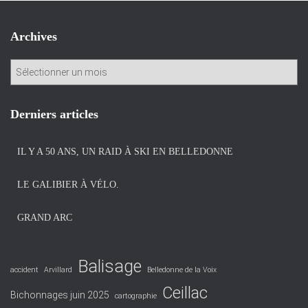
Archives
A
r
c
h
Derniers articles
i
v
IL Y A 50 ANS, UN RAID À SKI EN BELLEDONNE
e
s
LE GALIBIER À VÉLO.
GRAND ARC
Balisage
accident
Arvillard
Belledonne de la Voix
Ceillac
Bichonnages juin 2025
cartographie