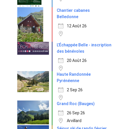
Chantier cabanes
Belledonne
12 Août 26
L'Échappée Belle - inscription
des bénévoles
20 Août 26
Haute Randonnée
Pyrénéenne
2 Sep 26
Grand Roc (Bauges)
26 Sep 26
Arvillard
Séjour ski de rando février