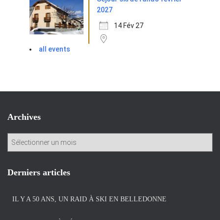
2027
14 Fév 27
all events
Archives
A
r
c
h
Derniers articles
i
v
IL Y A 50 ANS, UN RAID À SKI EN BELLEDONNE
e
s