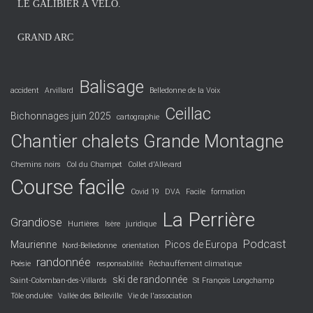
LE GALIBIER À VÉLO.
GRAND ARC
Balisage
accident
Arvillard
Belledonne de la Voix
Ceillac
Bichonnages juin 2025
cartographie
Chantier chalets Grande Montagne
Chemins noirs
Col du Champet
Collet d'Allevard
Course facile
Covid 19
DVA
Facile
formation
La Perrière
Grandiose
Hurtières
Isère
juridique
Podcast
Maurienne
Picos de Europa
Nord-Belledonne
orientation
randonnée
Poésie
responsabilité
Réchauffement climatique
ski de randonnée
Saint-Colomban-des-Villards
St François Longchamp
Tôle ondulée
Vallée des Belleville
Vie de l'association