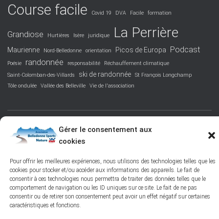
Course facile
Covid 19
DVA
Facile
formation
La Perrière
Grandiose
Hurtières
Isère
juridique
Podcast
Maurienne
Picos de Europa
Nord-Belledonne
orientation
randonnée
Poésie
responsabilité
Réchauffement climatique
ski de randonnée
Saint-Colomban-des-Villards
St François Longchamp
Tôle ondulée
Vallée des Belleville
Vie de l'association
Gérer le consentement aux
FACEBOOK
PROTECTION DES DONNÉES PERSONNELLES
cookies
POLITIQUE DES COOKIES – © 2026
Pour offrir les meilleures expériences, nous utilisons des technologies telles que les
cookies pour stocker et/ou accéder aux informations des appareils. Le fait de
Hestia | Développé par
ThemeIsle
consentir à ces technologies nous permettra de traiter des données telles que le
comportement de navigation ou les ID uniques sur ce site. Le fait de ne pas
consentir ou de retirer son consentement peut avoir un effet négatif sur certaines
caractéristiques et fonctions.