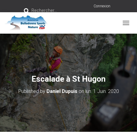
R
Connexion
Rechercher…
e
c
h
e
r
OUVRI
c
h
e
r
:
Escalade à St Hugon
Published by
Daniel Dupuis
on
lun. 1 Juin. 2020