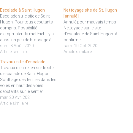
Escalade à Saint Hugon
Nettoyage site de St. Hugon
Escalade su le site de Saint
[annulé]
Hugon. Pour tous débutants
Annulé pour mauvais temps
compris. Possibilité
Nettoyage sur le site
d'emprunter du matériel. Il y a
d'escalade de Saint Hugon. A
aussi un peu de brossage à
confirmer.
faire. Rendez-vous sur place.
sam. 8 Août. 2020
sam. 10 Oct. 2020
Article similaire
Article similaire
Travaux site d’escalade
Travaux d'entretien sur le site
d'escalade de Saint Hugon :
Soufflage des feuilles dans les
voies en haut des voies
débutants sur le sentier
Quelques améliorations sur le
mar. 20 Avr. 2021
sentier (un peu de piochage,
Article similaire
quelques marches à refaire, un
peu d'élaguage) Pour le
soufflage dans les voies et en
haut des…