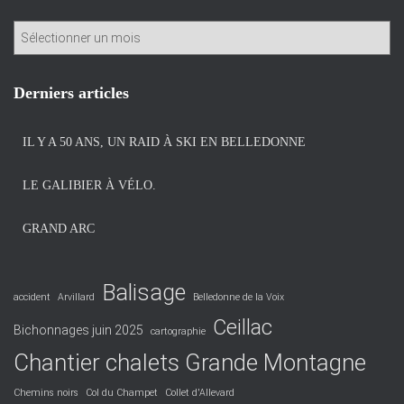
A
r
c
h
Derniers articles
i
v
IL Y A 50 ANS, UN RAID À SKI EN BELLEDONNE
e
s
LE GALIBIER À VÉLO.
GRAND ARC
Balisage
accident
Arvillard
Belledonne de la Voix
Ceillac
Bichonnages juin 2025
cartographie
Chantier chalets Grande Montagne
Chemins noirs
Col du Champet
Collet d'Allevard