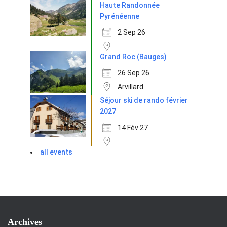
Haute Randonnée
Pyrénéenne
2 Sep 26
Grand Roc (Bauges)
26 Sep 26
Arvillard
Séjour ski de rando février
2027
14 Fév 27
all events
Archives