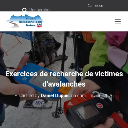
R
Connexion
Rechercher…
e
c
h
e
r
OUVRI
c
h
e
r
:
Exercices de recherche de victimes
d’avalanches
Published by
Daniel Dupuis
on
sam. 17 Jan. 2026