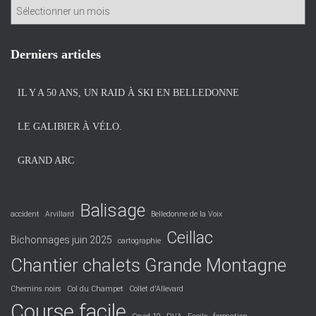
A
r
c
h
Derniers articles
i
v
IL Y A 50 ANS, UN RAID À SKI EN BELLEDONNE
e
s
LE GALIBIER À VÉLO.
GRAND ARC
Balisage
accident
Arvillard
Belledonne de la Voix
Ceillac
Bichonnages juin 2025
cartographie
Chantier chalets Grande Montagne
Chemins noirs
Col du Champet
Collet d'Allevard
Course facile